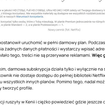
Nowy cennik (fot. Netflix)
 postanowił uruchomić w pełni darmowy plan. Podczas r
 żadnych danych płatności i wystarczy wpisać adres 
Mało tego, treści nie są przerywane reklamami.
Więc g
im, darmowa subskrypcja działa tylko i wyłącznie na
wnik nie dostaje dostępu do pełnej biblioteki Netflix
u wszystkich innych planów. Pomimo tego, nadal moż
y tworzyć profile.
cji ruszyły w Kenii i ciężko powiedzieć gdzie jeszcze