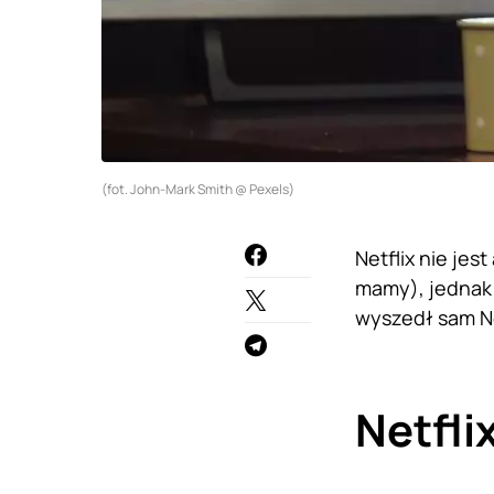
(fot. John-Mark Smith @ Pexels)
Netflix nie jes
mamy), jednak 
wyszedł sam Ne
Netfli