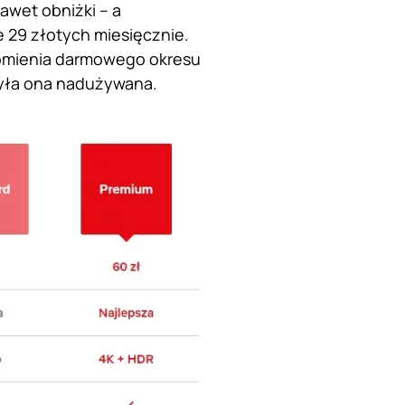
awet obniżki – a
e 29 złotych miesięcznie.
homienia darmowego okresu
była ona nadużywana.