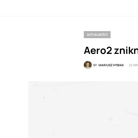
AKTUALNOŚCI
Aero2 znikn
BY
MARIUSZ HYBIAK
22 WR