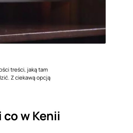
ści treści, jaką tam
zić. Z ciekawą opcją
 co w Kenii