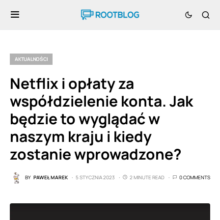
AKTUALNOŚCI
Netflix i opłaty za
współdzielenie konta. Jak
będzie to wyglądać w
naszym kraju i kiedy
zostanie wprowadzone?
BY
PAWEŁ MAREK
5 STYCZNIA 2023
2 MINUTE READ
0 COMMENTS