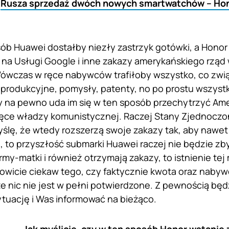
:
Rusza sprzedaż dwóch nowych smartwatchów – Hon
ób Huawei dostałby niezły zastrzyk gotówki, a Hon
 na Usługi Google i inne zakazy amerykańskiego rzą
wczas w ręce nabywców trafiłoby wszystko, co zwią
e produkcyjne, pomysły, patenty, no po prostu wszyst
y na pewno uda im się w ten sposób przechytrzyć Am
ręce władzy komunistycznej. Raczej Stany Zjednoczon
yślę, że wtedy rozszerzą swoje zakazy tak, aby nawet 
o, to przyszłość submarki Huawei raczej nie będzie zby
irmy-matki i również otrzymają zakazy, to istnienie te
wicie ciekaw tego, czy faktycznie kwota oraz nabywc
 nic nie jest w pełni potwierdzone. Z pewnością bę
uację i Was informować na bieżąco.
Jak myślicie, czy w ten sposób Honor wstanie 