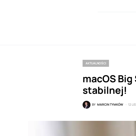
AKTUALNOŚCI
macOS Big S
stabilnej!
BY
MARCIN TYMKÓW
12 L