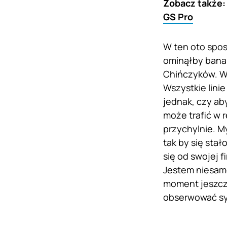
Zobacz także
GS Pro
W ten oto spos
ominąłby bana
Chińczyków. Wó
Wszystkie lini
jednak, czy ab
może trafić w 
przychylnie. M
tak by się stał
się od swojej f
Jestem niesamo
moment jeszcze
obserwować syt