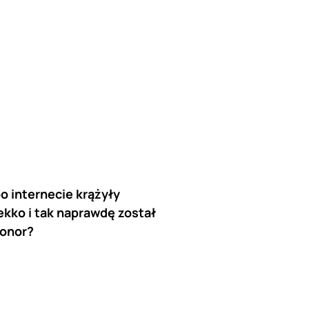
po internecie krążyły
ekko i tak naprawdę został
Honor?