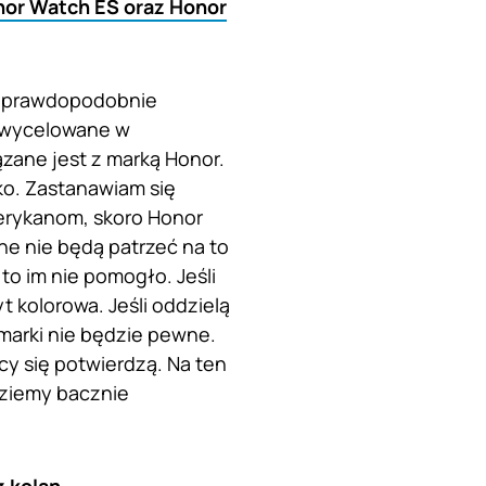
or Watch ES oraz Honor
or prawdopodobnie
d wycelowane w
zane jest z marką Honor.
ko. Zastanawiam się
erykanom, skoro Honor
e nie będą patrzeć na to
to im nie pomogło. Jeśli
t kolorowa. Jeśli oddzielą
j marki nie będzie pewne.
y się potwierdzą. Na ten
dziemy bacznie
z kolan