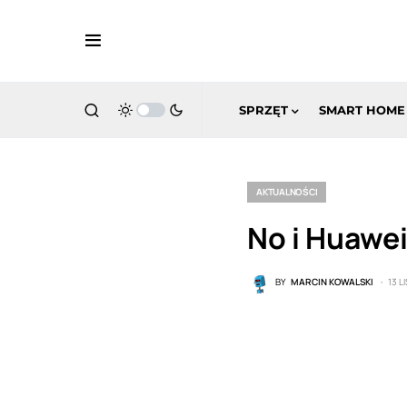
SPRZĘT
SMART HOME
AKTUALNOŚCI
No i Huawe
BY
MARCIN KOWALSKI
13 L