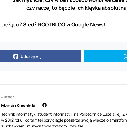
czy raczej to będzie ich klęska absolutna
 bieżąco?
Śledź ROOTBLOG w Google News!
Udostępnij
Author
Marcin Kowalski
Technik informatyk, student informatyki na Politechnice Lubelskiej. 
w 2012 roku i od tamtej pory ciągle poszerza swoją wiedzę o smartfona
słuchawkami, muzyka towarzyszy mu zawsze.