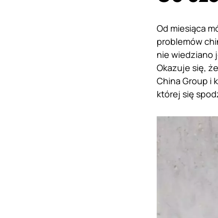
Od miesiąca mó
problemów chi
nie wiedziano j
Okazuje się, ż
China Group i k
której się spo