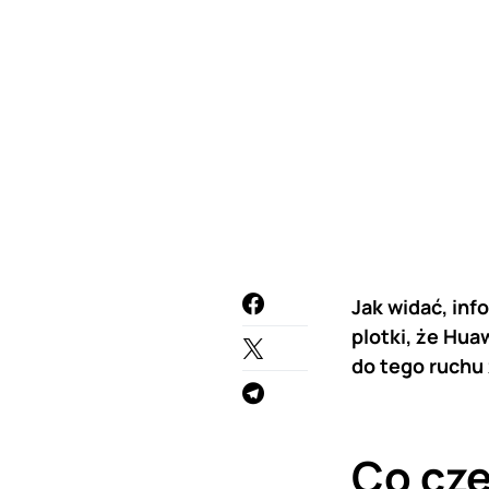
Jak widać, inf
plotki, że Hua
do tego ruchu
Co cz