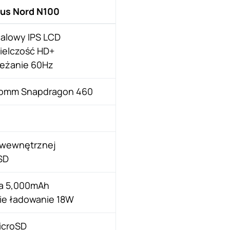
us Nord N100
calowy IPS LCD
ielczość HD+
eżanie 60Hz
omm Snapdragon 460
wewnętrznej
SD
ia 5,000mAh
ie ładowanie 18W
icroSD