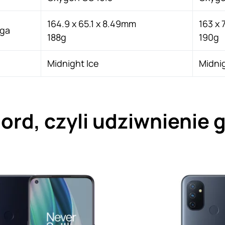
164.9 x 65.1 x 8.49mm
163 x 
aga
188g
190g
Midnight Ice
Midnig
Nord, czyli udziwnienie