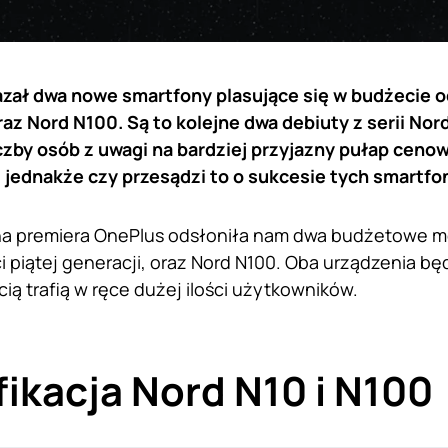
ał dwa nowe smartfony plasujące się w budżecie o
az Nord N100. Są to kolejne dwa debiuty z serii No
iczby osób
z uwagi na bardziej przyjazny pułap ceno
, jednakże czy przesądzi to o sukcesie tych smartf
na premiera OnePlus odsłoniła nam dwa budżetowe m
i piątej generacji, oraz Nord N100. Oba urządzenia bę
ią trafią w ręce dużej ilości użytkowników.
ikacja Nord N10 i N100