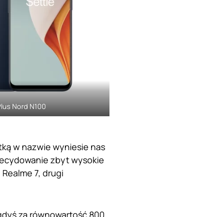
lus Nord N100
tką w nazwie wyniesie nas
zdecydowanie zbyt wysokie
Realme 7, drugi
gdyś za równowartość 800