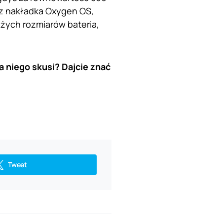
az nakładka Oxygen OS,
użych rozmiarów bateria,
a niego skusi? Dajcie znać
Tweet