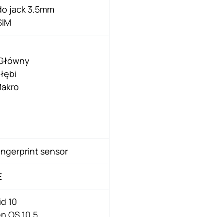
do jack 3.5mm
SIM
Główny
łębi
akro
:
ingerprint sensor
E
id 10
n OS 10.5