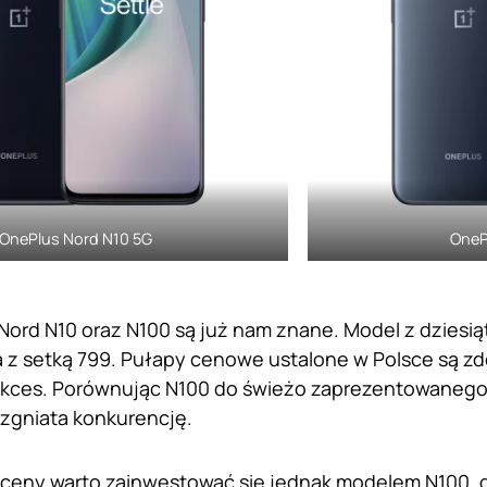
OnePlus Nord N10 5G
OneP
ord N10 oraz N100 są już nam znane. Model z dziesią
a z setką 799. Pułapy cenowe ustalone w Polsce są 
ukces. Porównując N100 do świeżo zaprezentowanego 
zgniata konkurencję.
 ceny warto zainwestować się jednak modelem N100, 