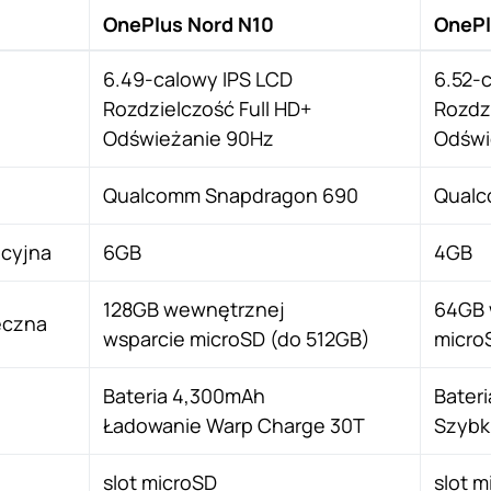
OnePlus Nord N10
OnePl
6.49-calowy IPS LCD
6.52-
Rozdzielczość Full HD+
Rozdz
Odświeżanie 90Hz
Odświ
Qualcomm Snapdragon 690
Qualc
cyjna
6GB
4GB
128GB wewnętrznej
64GB 
ęczna
wsparcie microSD (do 512GB)
micro
Bateria 4,300mAh
Bater
Ładowanie Warp Charge 30T
Szybk
slot microSD
slot m