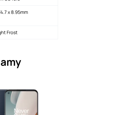
74.7 x 8.95mm
ht Frost
 gamy