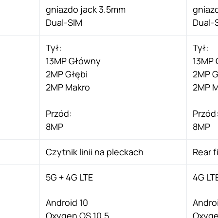
gniazdo jack 3.5mm
gniaz
Dual-SIM
Dual-
Tył:
Tył:
13MP Główny
13MP 
2MP Głębi
2MP G
2MP Makro
2MP M
Przód:
Przód
8MP
8MP
Czytnik linii na pleckach
Rear f
5G + 4G LTE
4G LT
Android 10
Andro
Oxygen OS 10.5
Oxyge