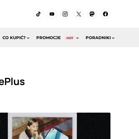
CO KUPIĆ?
PROMOCJE
PORADNIKI
HOT
nePlus