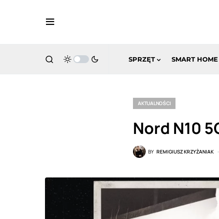
SPRZĘT
SMART HOME
AKTUALNOŚCI
Nord N10 5G
BY
REMIGIUSZ KRZYŻANIAK