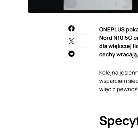
ONEPLUS pokaz
Nord N10 5G or
dla większej l
cechy wracają
Kolejna jesien
wsparciem siec
więc z pewnośc
Specyf