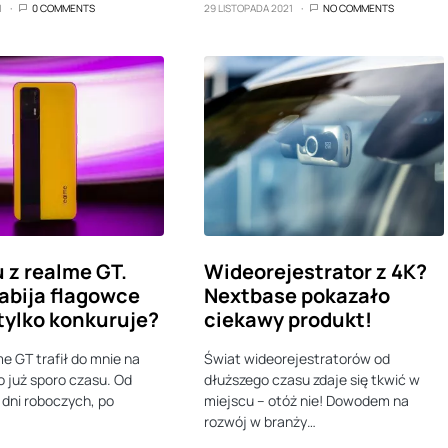
1
0 COMMENTS
29 LISTOPADA 2021
NO COMMENTS
u z realme GT.
Wideorejestrator z 4K?
abija flagowce
Nextbase pokazało
 tylko konkuruje?
ciekawy produkt!
e GT trafił do mnie na
Świat wideorejestratorów od
o już sporo czasu. Od
dłuższego czasu zdaje się tkwić w
dni roboczych, po
miejscu – otóż nie! Dowodem na
rozwój w branży…