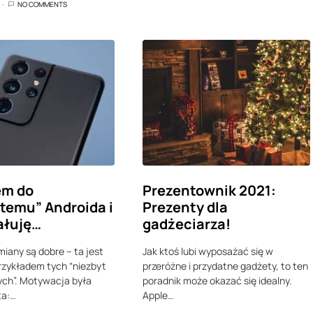
NO COMMENTS
em do
Prezentownik 2021:
temu” Androida i
Prezenty dla
ałuję…
gadżeciarza!
miany są dobre – ta jest
Jak ktoś lubi wyposażać się w
zykładem tych “niezbyt
przeróżne i przydatne gadżety, to ten
ch”. Motywacja była
poradnik może okazać się idealny.
ta:…
Apple…