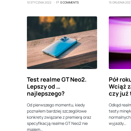
10 STYCZNIA 2022
0 COMMENTS
15 GRUDNIA 202
Test realme GT Neo2.
Pół rok
Lepszy od …
Wciąż z
najlepszego?
czy już
Od pierwszego momentu, kiedy
Odkąd realm
poznałem bardziej szczegółowe
testy minęł
konkrety związane z premierą oraz
normalnych 
specyfikacją realme GT Neo2 nie
wyjazdy…
mialem…