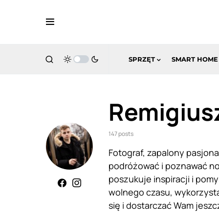
SPRZĘT
SMART HOME
Remigius
147 posts
Fotograf, zapalony pasjona
podróżować i poznawać now
poszukuje inspiracji i pom
wolnego czasu, wykorzysta 
się i dostarczać Wam jeszcz