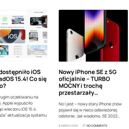
dostępniło iOS
Nowy iPhone SE z 5G
PadOS 15.4! Co się
oficjalnie – TURBO
ło?
MOCNY i trochę
przestarzały…
ługim oczekiwaniu na
e, Apple wypuściło
No I jest – nowy stary iPhone znów
o wieczoru iOS 15.4.
pojawił się w nieco odświeżonej
ża” aktualizacja systemu
odsłonie. Jak wiadomo, SE 2022…
8 MARCA 2022
NO COMMENTS