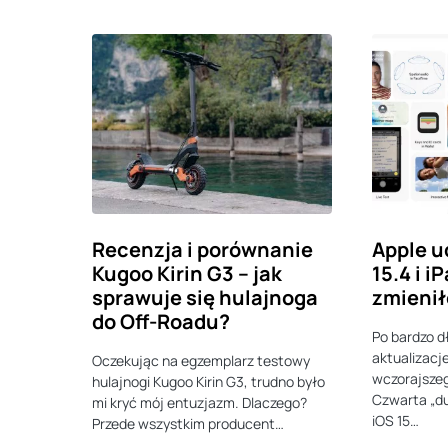
Recenzja i porównanie
Apple u
Kugoo Kirin G3 – jak
15.4 i i
sprawuje się hulajnoga
zmieni
do Off-Roadu?
Po bardzo d
aktualizacj
Oczekując na egzemplarz testowy
wczorajszeg
hulajnogi Kugoo Kirin G3, trudno było
Czwarta „du
mi kryć mój entuzjazm. Dlaczego?
iOS 15…
Przede wszystkim producent…