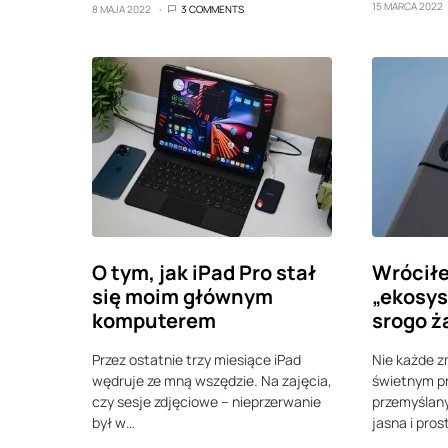
15 MARCA 2022
8 MAJA 2022
3 COMMENTS
O tym, jak iPad Pro stał
Wrócił
się moim głównym
„ekosys
komputerem
srogo ż
Przez ostatnie trzy miesiące iPad
Nie każde z
wędruje ze mną wszędzie. Na zajęcia,
świetnym pr
czy sesje zdjęciowe – nieprzerwanie
przemyślany
był w…
jasna i pros