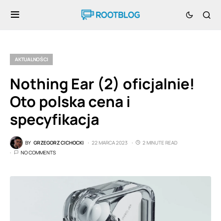
AKTUALNOŚCI
Nothing Ear (2) oficjalnie!
Oto polska cena i
specyfikacja
BY
GRZEGORZ CICHOCKI
22 MARCA 2023
2 MINUTE READ
NO COMMENTS