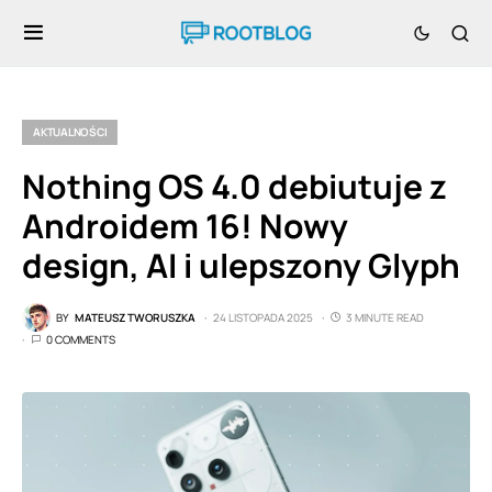
AKTUALNOŚCI
Nothing OS 4.0 debiutuje z
Androidem 16! Nowy
design, AI i ulepszony Glyph
BY
MATEUSZ TWORUSZKA
24 LISTOPADA 2025
3 MINUTE READ
0 COMMENTS