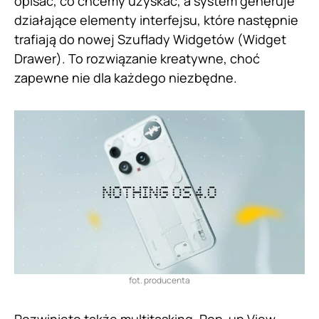
opisać, co chcemy uzyskać, a system generuje
działające elementy interfejsu, które następnie
trafiają do nowej Szuflady Widgetów (Widget
Drawer). To rozwiązanie kreatywne, choć
zapewne nie dla każdego niezbędne.
fot. producenta
Rozwinięto także multitasking. Pop-up View