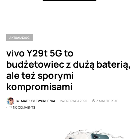
AKTUALNOŚCI
vivo Y29t 5G to
budżetowiec z dużą baterią,
ale też sporymi
kompromisami
BY
MATEUSZ TWORUSZKA
24 CZERWCA 2025
3 MINUTE READ
NO COMMENTS