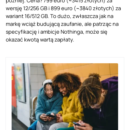
później. Cena? 799 euro (~3415 złotych) za
wersję 12/256 GB i 899 euro (~3840 złotych) za
wariant 16/512 GB. To dużo, zwłaszcza jak na
markę wciąż budującą zaufanie, ale patrząc na
specyfikację i ambicje Nothinga, może się
okazać kwotą wartą zapłaty.