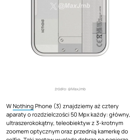
źródło: @MaxJmb
W
Nothing
Phone (3) znajdziemy aż cztery
aparaty o rozdzielczości 50 Mpx każdy: główny,
ultraszerokokątny, teleobiektyw z 3-krotnym
zoomem optycznym oraz przednią kamerkę do
selfie. Taki zestaw wygląda dobrze na papierze,