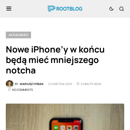
AKTUALNOŚCI
Nowe iPhone’y w końcu
będą mieć mniejszego
notcha
BY
MARIUSZ HYBIAK
21 KWIETNIA 2020
2 MINUTE READ
NO COMMENTS