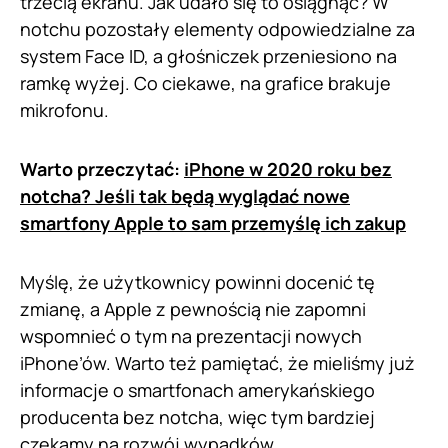
trzecią ekranu. Jak udało się to osiągnąć? W
notchu pozostały elementy odpowiedzialne za
system Face ID, a głośniczek przeniesiono na
ramkę wyżej. Co ciekawe, na grafice brakuje
mikrofonu.
Warto przeczytać:
iPhone w 2020 roku bez
notcha? Jeśli tak będą wyglądać nowe
smartfony Apple to sam przemyślę ich zakup
Myślę, że użytkownicy powinni docenić tę
zmianę, a Apple z pewnością nie zapomni
wspomnieć o tym na prezentacji nowych
iPhone’ów. Warto też pamiętać, że mieliśmy już
informacje o smartfonach amerykańskiego
producenta bez notcha, więc tym bardziej
czekamy na rozwój wypadków.