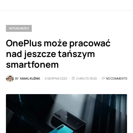
AKTUALNOŚCI
OnePlus może pracować
nad jeszcze tańszym
smartfonem
BY
KAMIL KUŹNIK
6 SIERPNIA 2020
2 MINUTE READ
NO COMMENTS