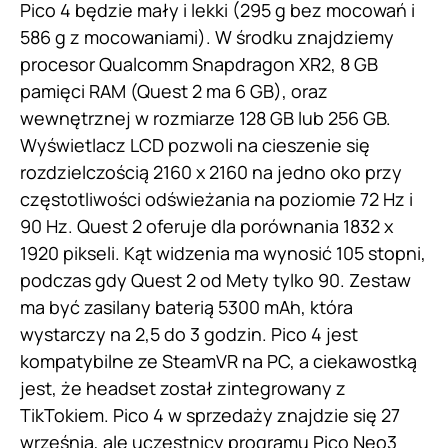
Pico 4 będzie mały i lekki (295 g bez mocowań i
586 g z mocowaniami). W środku znajdziemy
procesor Qualcomm Snapdragon XR2, 8 GB
pamięci RAM (Quest 2 ma 6 GB), oraz
wewnętrznej w rozmiarze 128 GB lub 256 GB.
Wyświetlacz LCD pozwoli na cieszenie się
rozdzielczością 2160 x 2160 na jedno oko przy
częstotliwości odświeżania na poziomie 72 Hz i
90 Hz. Quest 2 oferuje dla porównania 1832 x
1920 pikseli. Kąt widzenia ma wynosić 105 stopni,
podczas gdy Quest 2 od Mety tylko 90. Zestaw
ma być zasilany baterią 5300 mAh, która
wystarczy na 2,5 do 3 godzin. Pico 4 jest
kompatybilne ze SteamVR na PC, a ciekawostką
jest, że headset został zintegrowany z
TikTokiem. Pico 4 w sprzedaży znajdzie się 27
września, ale uczestnicy programu Pico Neo3