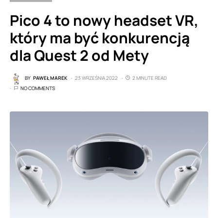
Pico 4 to nowy headset VR,
który ma być konkurencją
dla Quest 2 od Mety
BY
PAWEŁ MAREK
23 WRZEŚNIA 2022
2 MINUTE READ
NO COMMENTS