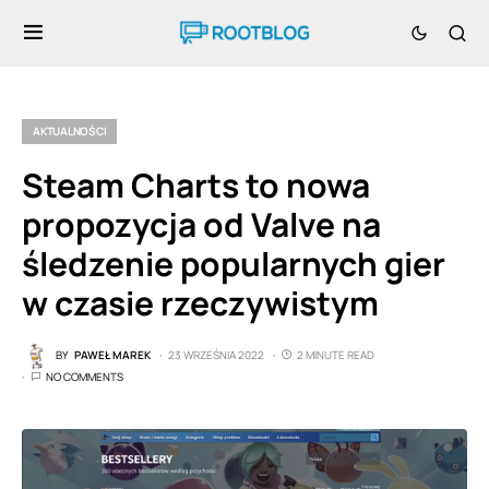
AKTUALNOŚCI
Steam Charts to nowa
propozycja od Valve na
śledzenie popularnych gier
w czasie rzeczywistym
BY
PAWEŁ MAREK
23 WRZEŚNIA 2022
2 MINUTE READ
NO COMMENTS