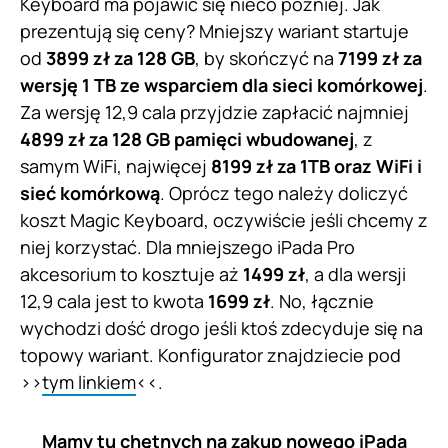
Keyboard ma pojawić się nieco później. Jak
prezentują się ceny? Mniejszy wariant startuje
od
3899 zł za 128 GB
, by skończyć na
7199 zł za
wersję 1 TB ze wsparciem dla sieci komórkowej
.
Za wersję 12,9 cala przyjdzie zapłacić najmniej
4899 zł za 128 GB pamięci
wbudowanej
, z
samym WiFi, najwięcej
8199 zł za 1TB oraz WiFi i
sieć komórkową
. Oprócz tego należy doliczyć
koszt Magic Keyboard, oczywiście jeśli chcemy z
niej korzystać. Dla mniejszego iPada Pro
akcesorium to kosztuje aż
1499 zł
, a dla wersji
12,9 cala jest to kwota
1699 zł
. No, łącznie
wychodzi dość drogo jeśli ktoś zdecyduje się na
topowy wariant. Konfigurator znajdziecie pod
>>
tym linkiem
<<.
Mamy tu chętnych na zakup nowego iPada