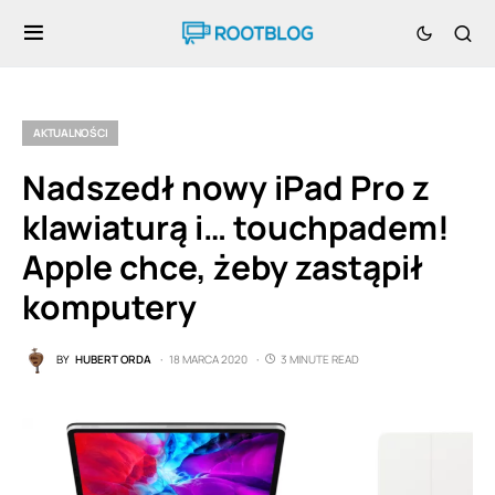
AKTUALNOŚCI
Nadszedł nowy iPad Pro z
klawiaturą i… touchpadem!
Apple chce, żeby zastąpił
komputery
BY
HUBERT ORDA
18 MARCA 2020
3 MINUTE READ