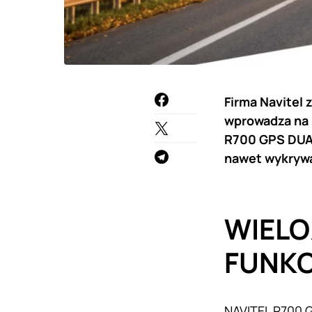
Firma Navitel 
wprowadza na 
R700 GPS DUAL
nawet wykrywa
WIEL
FUNK
NAVITEL R700 G