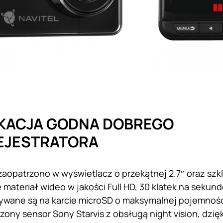
IKACJA GODNA DOBREGO
EJESTRATORA
aopatrzono w wyświetlacz o przekątnej 2.7″ oraz sz
e materiał wideo w jakości Full HD, 30 klatek na seku
pisywane są na karcie microSD o maksymalnej pojemnośc
zony sensor Sony Starvis z obsługą night vision, dzię