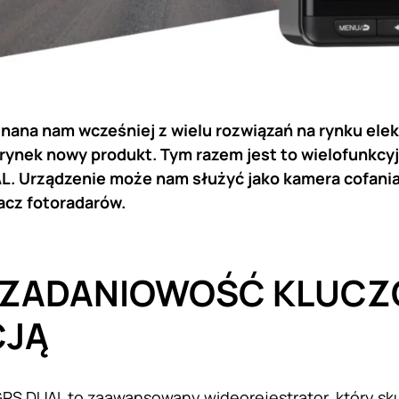
znana nam wcześniej z wielu rozwiązań na rynku ele
rynek nowy produkt. Tym razem jest to wielofunk
. Urządzenie może nam służyć jako kamera cofania,
cz fotoradarów.
OZADANIOWOŚĆ KLUC
CJĄ
PS DUAL to zaawansowany wideorejestrator, który sku