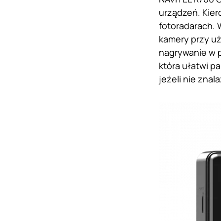
urządzeń. Kier
fotoradarach. 
kamery przy uż
nagrywanie w p
która ułatwi p
jeżeli nie zna