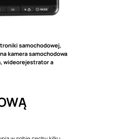
ktroniki samochodowej,
cyjna kamera samochodowa
 wideorejestrator a
ZOWĄ
pia w sobie cechy kilku