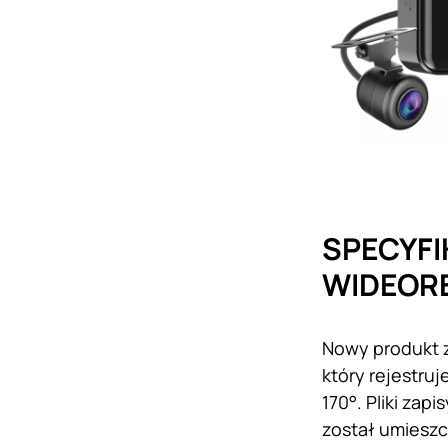
SPECYF
WIDEOR
Nowy produkt z
który rejestruj
170°. Pliki za
został umieszc