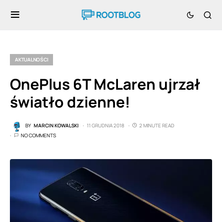
AKTUALNOŚCI
OnePlus 6T McLaren ujrzał
światło dzienne!
BY
MARCIN KOWALSKI
11 GRUDNIA 2018
2 MINUTE READ
NO COMMENTS