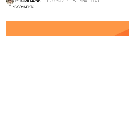
BY
KAMIL KUŹNIK
11 GRUDNIA 2018
2 MINUTE READ
NO COMMENTS
Asystenci głosowi oparci na sztucznej
inteligencji są nieustannie rozwijani przez
różnych producentów. Kilka miesięcy temu
rozwiązanie Google wywarło ogromne