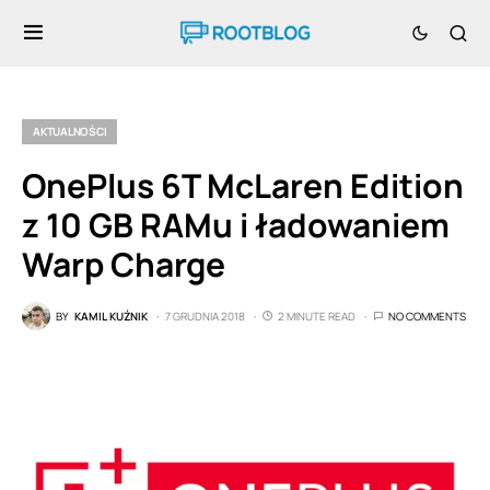
AKTUALNOŚCI
OnePlus 6T McLaren Edition
z 10 GB RAMu i ładowaniem
Warp Charge
BY
KAMIL KUŹNIK
7 GRUDNIA 2018
2 MINUTE READ
NO COMMENTS