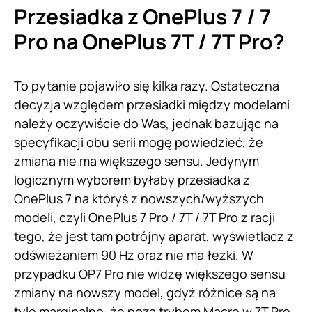
Przesiadka z OnePlus 7 / 7
Pro na OnePlus 7T / 7T Pro?
To pytanie pojawiło się kilka razy. Ostateczna
decyzja względem przesiadki między modelami
należy oczywiście do Was, jednak bazując na
specyfikacji obu serii mogę powiedzieć, że
zmiana nie ma większego sensu. Jedynym
logicznym wyborem byłaby przesiadka z
OnePlus 7 na któryś z nowszych/wyższych
modeli, czyli OnePlus 7 Pro / 7T / 7T Pro z racji
tego, że jest tam potrójny aparat, wyświetlacz z
odświeżaniem 90 Hz oraz nie ma łezki. W
przypadku OP7 Pro nie widzę większego sensu
zmiany na nowszy model, gdyż różnice są na
tyle marginalne, że poza trybem Macro w 7T Pro,