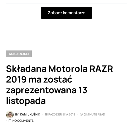
Zobacz komentarze
AKTUALNOŚCI
Składana Motorola RAZR
2019 ma zostać
zaprezentowana 13
listopada
BY
KAMIL KUŹNIK
18 PAŹDZIERNIKA 2019
2 MINUTE READ
NO COMMENTS