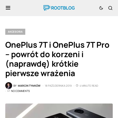
AKCESORIA
OnePlus 7T i OnePlus 7T Pro
– powrót do korzeni i
(naprawdę) krótkie
pierwsze wrażenia
BY
MARCIN TYMKÓW
18 PAŹDZIERNIKA 2019
4 MINUTE READ
NO COMMENTS