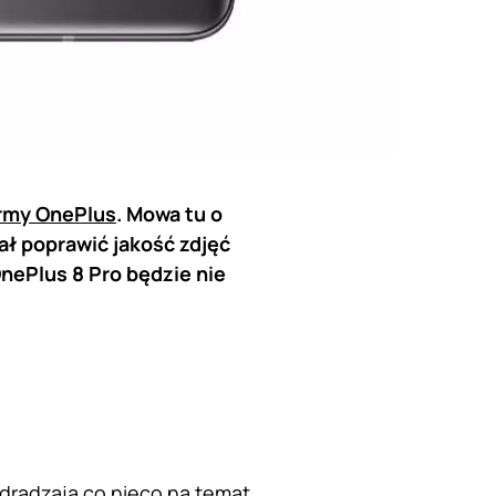
irmy OnePlus
. Mowa tu o
ał poprawić jakość zdjęć
nePlus 8 Pro będzie nie
dradzają co nieco na temat