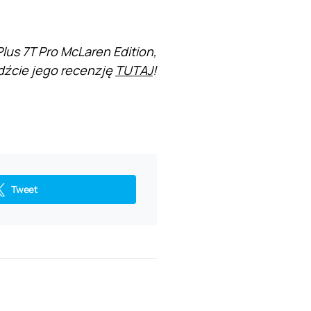
lus 7T Pro McLaren Edition,
dźcie jego recenzję
TUTAJ
!
Tweet