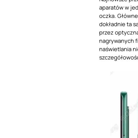
aparatów w jed
oczka. Główne 
dokładnie ta 
przez optyczną
nagrywanych fi
naświetlania n
szczegółowości