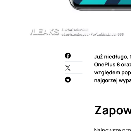
Już niedługo,
OnePlus 8 oraz
względem popr
najgorzej wyp
Zapowi
Najnowsze prz