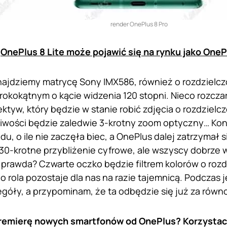
render OnePlus 8 Pro
:
OnePlus 8 Lite może pojawić się na rynku jako OneP
ajdziemy matrycę Sony IMX586, również o rozdzielczo
rokokątnym o kącie widzenia 120 stopni. Nieco rozcza
ktyw, który będzie w stanie robić zdjęcia o rozdzielcz
wości będzie zaledwie 3-krotny zoom optyczny… Konk
u, o ile nie zaczęła biec, a OnePlus dalej zatrzymał s
 30-krotne przybliżenie cyfrowe, ale wszyscy dobrze 
 prawda? Czwarte oczko będzie filtrem kolorów o rozdz
go rola pozostaje dla nas na razie tajemnicą. Podczas
óły, a przypominam, że ta odbędzie się już za równo
remierę nowych smartfonów od OnePlus? Korzystaci