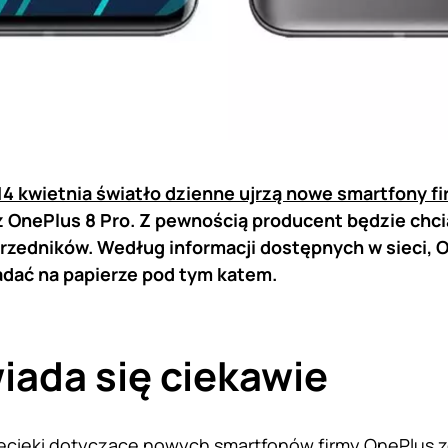
14 kwietnia światło dzienne ujrzą nowe smartfony f
 OnePlus 8 Pro. Z pewnością producent będzie chci
zedników. Według informacji dostępnych w sieci, O
adać na papierze pod tym katem.
ada się ciekawie
ecieki dotyczące nowych smartfonów firmy
OnePlus
z