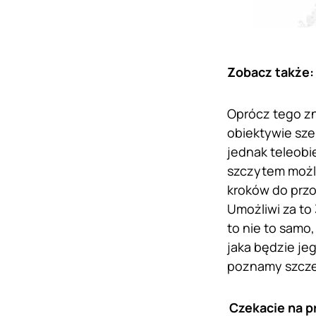
Zobacz także
Oprócz tego zn
obiektywie sze
jednak teleobie
szczytem możli
kroków do przod
Umożliwi za to
to nie to samo,
jaka będzie je
poznamy szczeg
Czekacie na p