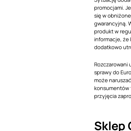
promocjami. Je
się w obniżone
gwarancyjną. W
produkt w regu
informacje, że
dodatkowo utr
Rozczarowani u
sprawy do Eur
może naruszać 
konsumentów t
przyjęcia zap
Sklep 