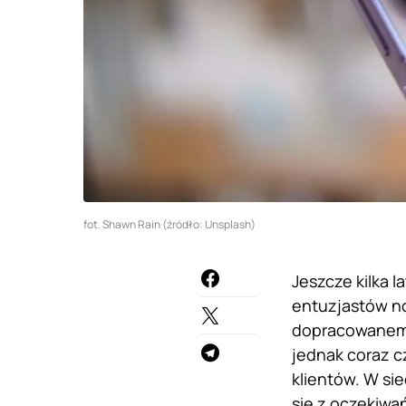
fot. Shawn Rain (źródło: Unsplash)
Jeszcze kilka 
entuzjastów n
dopracowanemu
jednak coraz c
klientów. W sie
się z oczekiwa