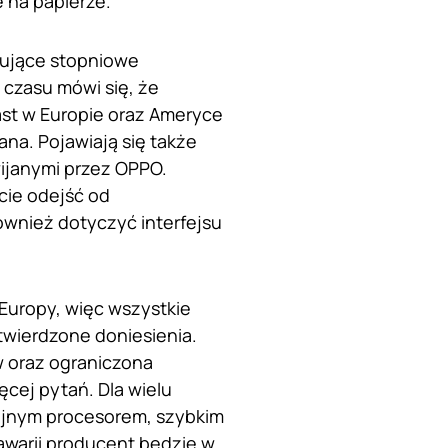
 na papierze.
rujące stopniowe
czasu mówi się, że
ast w Europie oraz Ameryce
na. Pojawiają się także
wijanymi przez OPPO.
cie odejść od
ównież dotyczyć interfejsu
 Europy, więc wszystkie
twierdzone doniesienia.
ów oraz ograniczona
cej pytań. Dla wielu
dajnym procesorem, szybkim
warii producent będzie w