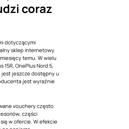
udzi coraz
ami dotyczącymi
jalny sklep internetowy
 miesięcy temu. W wielu
s 15R, OnePlus Nord 5,
 jest jeszcze dostępny u
oducenta jest wyraźnie
ywane vouchery często
cesoriów, części
ię w ofercie. W efekcie