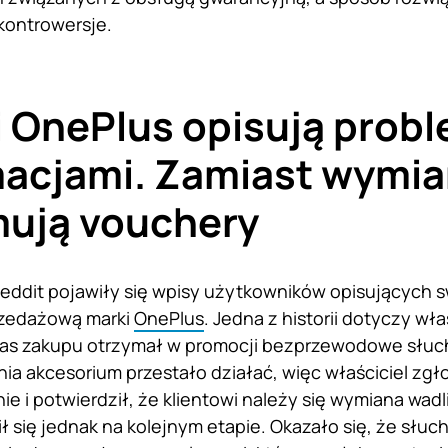
kontrowersje.
i OnePlus opisują probl
macjami. Zamiast wymi
mują vouchery
Reddit pojawiły się wpisy użytkowników opisujących 
zedażową marki
OnePlus
. Jedna z historii dotyczy wł
zas zakupu otrzymał w promocji bezprzewodowe słuch
ia akcesorium przestało działać, więc właściciel zgł
ie i potwierdził, że klientowi należy się wymiana wad
ł się jednak na kolejnym etapie. Okazało się, że słuc