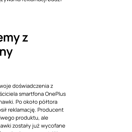
emy z
any
swoje doświadczenia z
aściciela smartfona OnePlus
awki. Po około półtora
osił reklamację. Producent
liwego produktu, ale
hawki zostały już wycofane