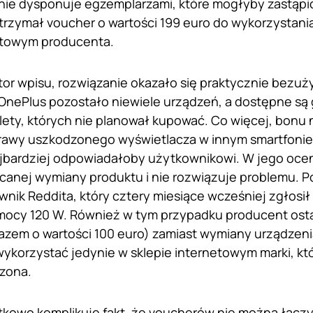
ma nie dysponuje egzemplarzami, które mogłyby zastąp
otrzymał voucher o wartości 199 euro do wykorzystani
netowym producenta.
utor wpisu, rozwiązanie okazało się praktycznie bezuż
OnePlus pozostało niewiele urządzeń, a dostępne są
blety, których nie planował kupować. Co więcej, bonu
awy uszkodzonego wyświetlacza w innym smartfonie m
ajbardziej odpowiadałoby użytkownikowi. W jego oce
canej wymiany produktu i nie rozwiązuje problemu. P
wnik Reddita, który cztery miesiące wcześniej zgłosił
ocy 120 W. Również w tym przypadku producent ost
azem o wartości 100 euro) zamiast wymiany urządzenia
korzystać jedynie w sklepie internetowym marki, któ
czona.
tkowo komplikuje fakt, że voucherów nie można łącz