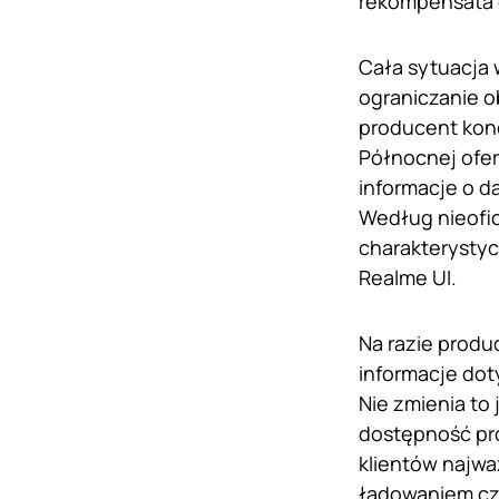
rekompensata g
Cała sytuacja 
ograniczanie o
producent konc
Północnej ofer
informacje o d
Według nieofic
charakterystyc
Realme UI.
Na razie produ
informacje dot
Nie zmienia to
dostępność pro
klientów najwa
ładowaniem cz