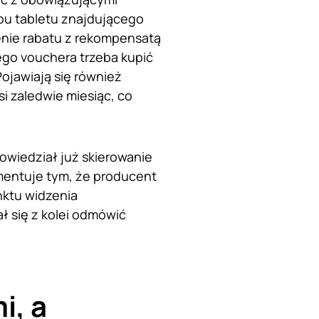
pu tabletu znajdującego
enie rabatu z rekompensatą
ego vouchera trzeba kupić
ojawiają się również
i zaledwie miesiąc, co
powiedział już skierowanie
entuje tym, że producent
nktu widzenia
 się z kolei odmówić
i, a