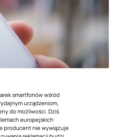
 marek smartfonów wśród
 wydajnym urządzeniom,
y do możliwości. Dziś
oblemach europejskich
, że producent nie wywiązuje
zywania reklamacji budzi