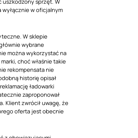
ić uszkodzony sprzęt. W
a wyłącznie w oficjalnym
yteczne. W sklepie
 głównie wybrane
 nie można wykorzystać na
arki, choć właśnie takie
nie rekompensata nie
odobną historię opisał
 reklamację ładowarki
atecznie zaproponował
. Klient zwrócił uwagę, że
rego oferta jest obecnie
yć z obowiązującymi