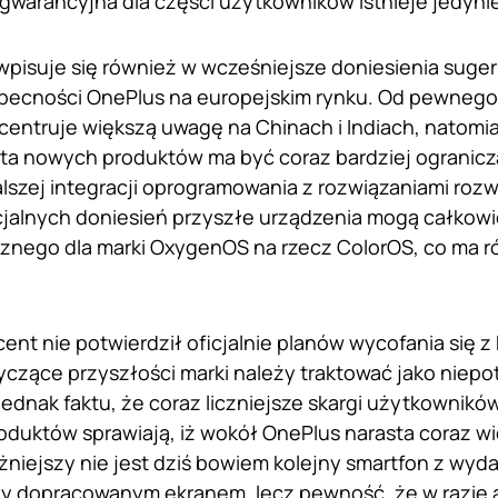
warancyjna dla części użytkowników istnieje jedynie
wpisuje się również w wcześniejsze doniesienia suge
becności OnePlus na europejskim rynku. Od pewnego 
entruje większą uwagę na Chinach i Indiach, natomi
ta nowych produktów ma być coraz bardziej ogranicza
alszej integracji oprogramowania z rozwiązaniami roz
jalnych doniesień przyszłe urządzenia mogą całkowi
znego dla marki OxygenOS na rzecz ColorOS, co ma r
cent nie potwierdził oficjalnie planów wycofania się z
yczące przyszłości marki należy traktować jako niepo
 jednak faktu, że coraz liczniejsze skargi użytkownik
duktów sprawiają, iż wokół OnePlus narasta coraz wię
żniejszy nie jest dziś bowiem kolejny smartfon z wy
y dopracowanym ekranem, lecz pewność, że w razie a