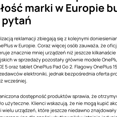
łość marki w Europie b
j pytań
lizacją reklamacji zbiegają się z kolejnymi doniesieni
nePlus w Europie. Coraz więcej osób zauważa, że ofic
ruje znacznie mniej urządzeń niż jeszcze kilkanaście
jskich w sprzedaży pozostały głównie modele OnePlu
E 5 oraz tablet OnePlus Pad Go 2. Flagowy OnePlus 15
edawców elektroniki, jednak bezpośrednia oferta pr
iż wcześniej.
raniczona dostępność produktów sprawia, że otrzym
ło użyteczne. Klienci wskazują, że nie mogą kupić ak
 wielu urządzeń, które jeszcze niedawno znajdowały s