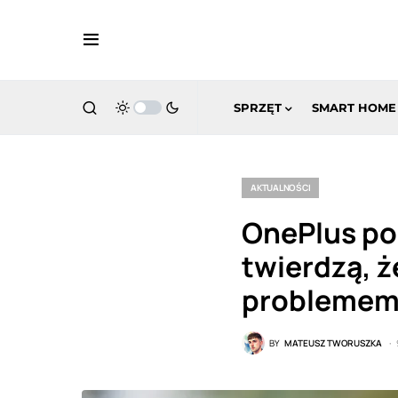
SPRZĘT
SMART HOME
AKTUALNOŚCI
OnePlus po
twierdzą, ż
probleme
BY
MATEUSZ TWORUSZKA