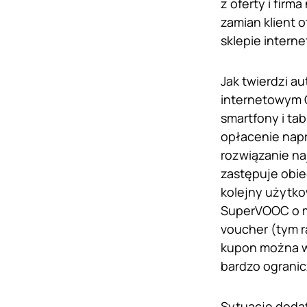
z oferty i fir
zamian klient 
sklepie inter
Jak twierdzi a
internetowym 
smartfony i ta
opłacenie napr
rozwiązanie n
zastępuje obie
kolejny użytko
SuperVOOC o m
voucher (tym r
kupon można wy
bardzo ograni
Sytuację doda