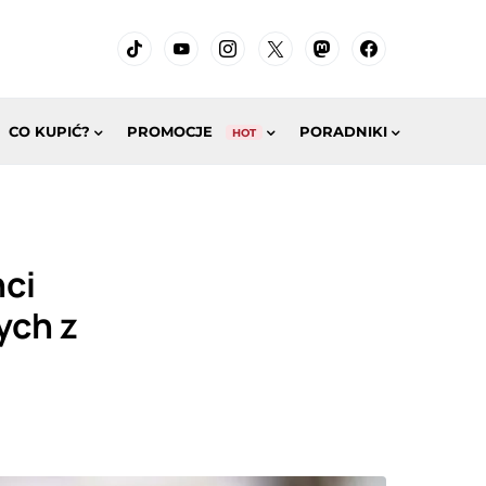
CO KUPIĆ?
PROMOCJE
PORADNIKI
HOT
nci
ych z