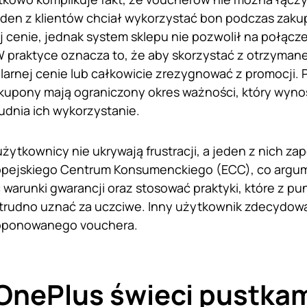
den z klientów chciał wykorzystać bon podczas zaku
j cenie, jednak system sklepu nie pozwolił na połącz
 praktyce oznacza to, że aby skorzystać z otrzyman
larnej cenie lub całkowicie zrezygnować z promocji. P
 kupony mają ograniczony okres ważności, który wynos
udnia ich wykorzystanie.
żytkownicy nie ukrywają frustracji, a jeden z nich za
opejskiego Centrum Konsumenckiego (ECC), co argum
warunki gwarancji oraz stosować praktyki, które z pu
rudno uznać za uczciwe. Inny użytkownik zdecydował
roponowanego vouchera.
OnePlus świeci pustkam