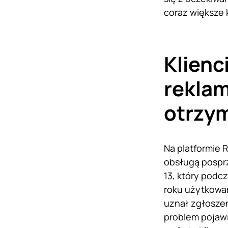
coraz większe 
Klienc
rekla
otrzy
Na platformie 
obsługą pospr
13, który podc
roku użytkowan
uznał zgłoszen
problem pojawi