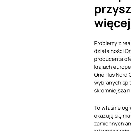
przysz
więce
Problemy z rea
działalności O
producenta ofe
krajach europe
OnePlus Nord C
wybranych sprz
skromniejsza n
To właśnie og
okazują się ma
zamiennych ani