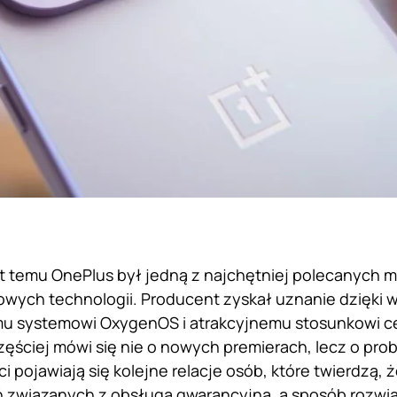
lat temu OnePlus był jedną z najchętniej polecanych
owych technologii. Producent zyskał uznanie dzięki
 systemowi OxygenOS i atrakcyjnemu stosunkowi cen
zęściej mówi się nie o nowych premierach, lecz o pr
ci pojawiają się kolejne relacje osób, które twierdzą
ń związanych z obsługą gwarancyjną, a sposób rozwią