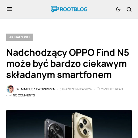
AKTUALNOŚCI
Nadchodzący OPPO Find N5
może być bardzo ciekawym
składanym smartfonem
BY
MATEUSZ TWORUSZKA
31 PAŹDZIERNIKA 2024
2 MINUTE READ
NO COMMENTS