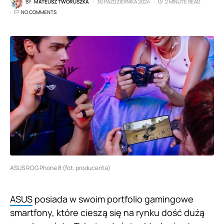
BY
MATEUSZ TWORUSZKA
30 PAŹDZIERNIKA 2024
2 MINUTE READ
NO COMMENTS
ASUS ROG Phone 8 (fot. producenta)
ASUS
posiada w swoim portfolio gamingowe
smartfony, które cieszą się na rynku dość dużą