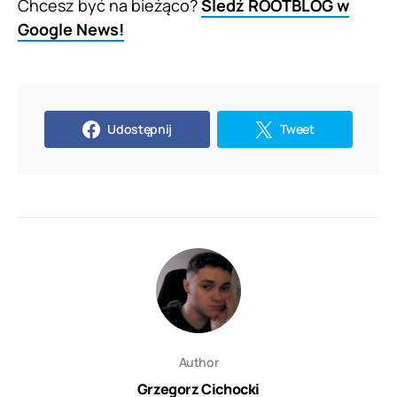
Chcesz być na bieżąco?
Śledź ROOTBLOG w
Google News!
Udostępnij
Tweet
Author
Grzegorz Cichocki