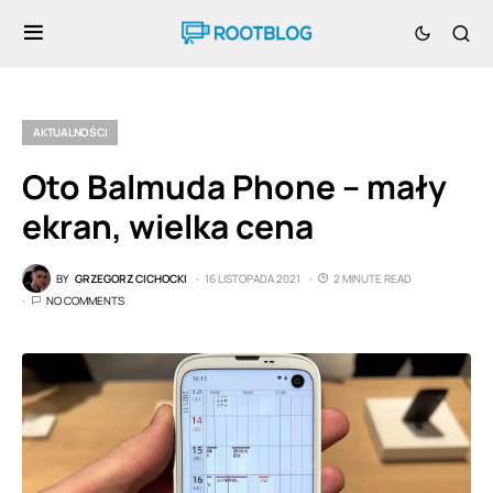
AKTUALNOŚCI
Oto Balmuda Phone – mały
ekran, wielka cena
BY
GRZEGORZ CICHOCKI
16 LISTOPADA 2021
2 MINUTE READ
NO COMMENTS