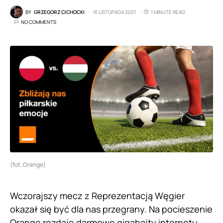
BY
GRZEGORZ CICHOCKI
16 LISTOPADA 2021
1 MINUTE READ
NO COMMENTS
(fot. Orange)
Wczorajszy mecz z Reprezentacją Węgier
okazał się być dla nas przegrany. Na pocieszenie
Orange rozdaje darmowe gigabajty internetu.