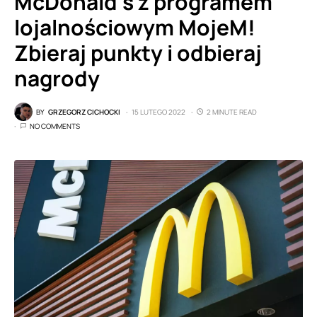
McDonald’s z programem
lojalnościowym MojeM!
Zbieraj punkty i odbieraj
nagrody
BY
GRZEGORZ CICHOCKI
15 LUTEGO 2022
2 MINUTE READ
NO COMMENTS