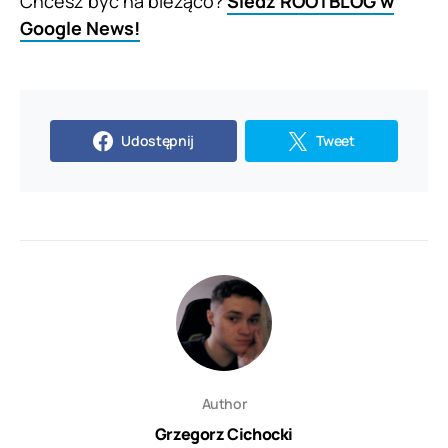
Chcesz być na bieżąco?
Śledź ROOTBLOG w
Google News!
Udostępnij
Tweet
Author
Grzegorz Cichocki