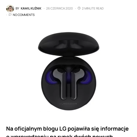
BY
KAMIL KUŹNIK
26 CZERWCA 2020
2 MINUTE READ
NO COMMENTS
Na oficjalnym blogu LG pojawiła się informacje
o wprowadzeniu na rynek dwóch nowych