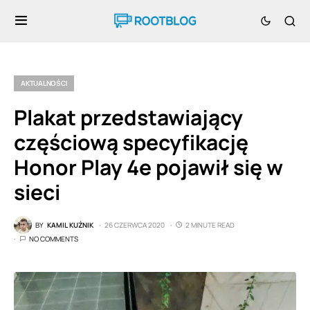
AKTUALNOŚCI
Plakat przedstawiający
częściową specyfikację
Honor Play 4e pojawił się w
sieci
BY
KAMIL KUŹNIK
26 CZERWCA 2020
2 MINUTE READ
NO COMMENTS