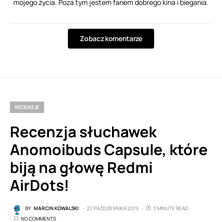
mojego życia. Poza tym jestem fanem dobrego kina i biegania.
Zobacz komentarze
RECENZJE
Recenzja słuchawek
Anomoibuds Capsule, które
biją na głowę Redmi
AirDots!
BY
MARCIN KOWALSKI
22 PAŹDZIERNIKA 2019
3 MINUTE READ
NO COMMENTS