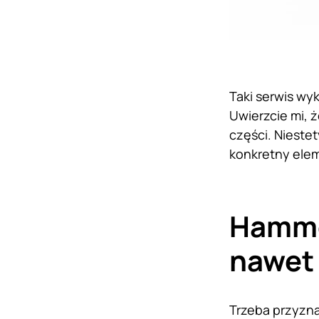
Taki serwis wy
Uwierzcie mi, 
części. Nieste
konkretny ele
Hamme
nawet 
Trzeba przyzna