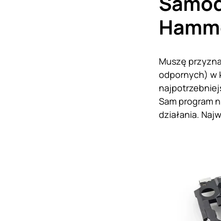
Samod
Hamme
Muszę przyznać
odpornych) w 
najpotrzebniej
Sam program ni
działania. Najw