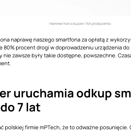
Hammer Iron 4 buzzer / fot.producenta
kona naprawę naszego smartfona za opłatą z wykorzy
że 80% procent drogi w doprowadzeniu urządzenia do 
ty nie zawsze były takie dostępne, powszechne. Czas
ment.
r uruchamia odkup sm
do 7 lat
ć polskiej firmie mPTech, że to odważne posunięcie.