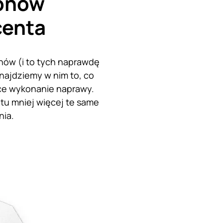
fonów
centa
nów (i to tych naprawdę
ajdziemy w nim to, co
ące wykonanie naprawy.
tu mniej więcej te same
nia.