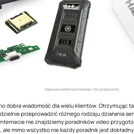
Naprawa telefonów Hammer / fot.producenta
no dobra wiadomość dla wielu klientów. Otrzymując t
dzielnie przeprowadzić różnego rodzaju działania se
Internecie nie znajdziemy poradników video przygot
, ale mimo wszystko nie każdy poradnik jest dokładny