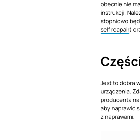
obecnie nie ma
instrukcji. Na
stopniowo będz
self reapair
) or
Częśc
Jest to dobra
urządzenia. Zd
producenta nam
aby naprawić 
z naprawami.