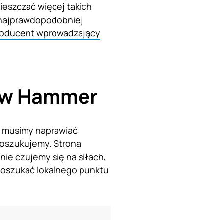
ieszczać więcej takich
y najprawdopodobniej
roducent wprowadzający
tów Hammer
e musimy naprawiać
 poszukujemy. Strona
ie czujemy się na siłach,
poszukać lokalnego punktu