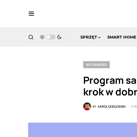
SPRZĘT
SMART HOME
AKTUALNOŚCI
Program sa
krok w dob
BY
KAROL GODLEWSKI
17 