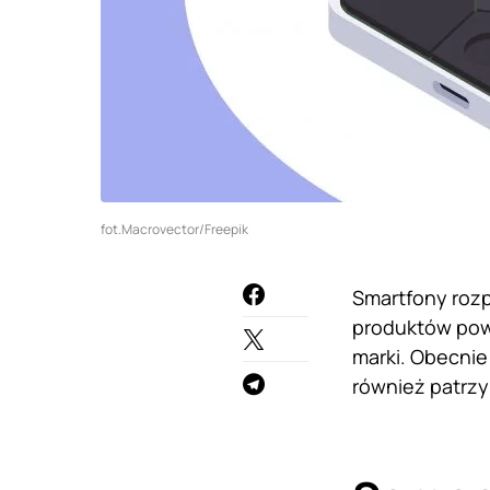
fot.Macrovector/Freepik
Smartfony roz
produktów powo
marki. Obecnie
również patrzy