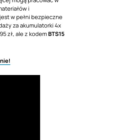
ięcej mogą pracować w
ateriałów i
 jest w pełni bezpieczne
daży za akumulatorki 4x
95 zł, ale z kodem
BTS15
nie!