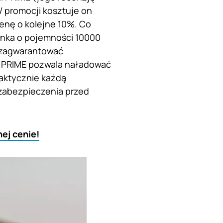
W promocji kosztuje on
enę o kolejne 10%. Co
anka o pojemności 10000
a zagwarantować
l PRIME pozwala naładować
raktycznie każdą
zabezpieczenia przed
ej cenie!