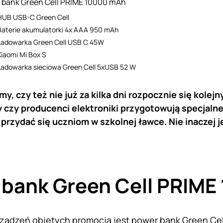
 bank Green Cell PRIME 10000 mAh
HUB USB-C Green Cell
Baterie akumulatorki 4x AAA 950 mAh
Ładowarka Green Cell USB C 45W
Xiaomi Mi Box S
Ładowarka sieciowa Green Cell 5xUSB 52 W
y, czy też nie już za kilka dni rozpocznie się kolejn
 czy producenci elektroniki przygotowują specjalne
przydać się uczniom w szkolnej ławce. Nie inaczej 
 bank Green Cell PRIM
ządzeń objętych promocją jest power bank Green Cel