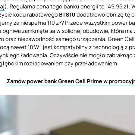
aj
). Regularna cena tego banku energii to 149,95 zł. 
 użycie kodu rabatowego
BTS10
dodatkowo obniżę tę c
jemy za niespełna 110 zł? Przede wszystkim power b
 ogniwa zamknięte są w solidnej obudowie, która m
o oraz niezawodność samego urządzenia. Green Cel
ocą nawet 18 W i jest kompatybilny z technologią z p
ybkiego ładowania. Oczywiście nie mogło zabraknąć 
 głębokim rozładowaniem czy przeładowaniem.
Zamów power bank Green Cell Prime w promocyjn