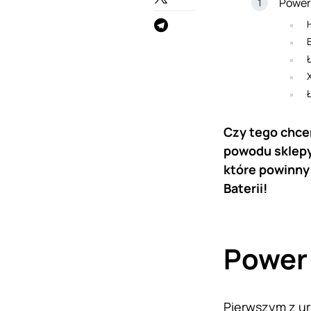
Power
Czy tego chcem
powodu sklepy
które powinny 
Baterii!
Power
Pierwszym z ur