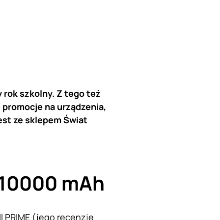
y rok szkolny. Z tego też
 promocje na urządzenia,
jest ze sklepem Świat
E 10000 mAh
l PRIME (jego recenzję