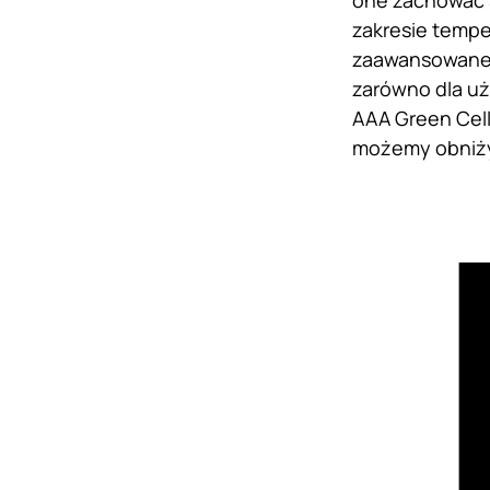
one zachować 
zakresie tempe
zaawansowanej 
zarówno dla uż
AAA Green Cell
możemy obniżyć