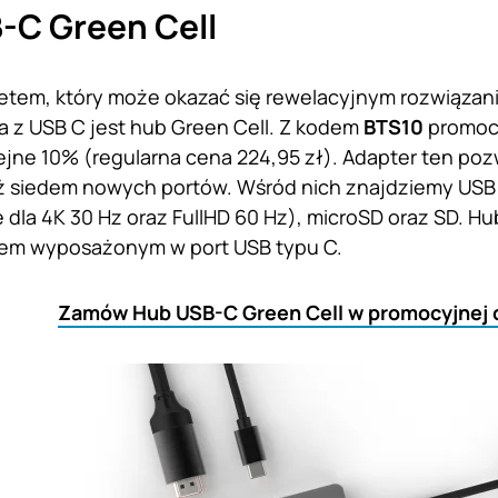
-C Green Cell
tem, który może okazać się rewelacyjnym rozwiązani
a z USB C jest hub Green Cell. Z kodem
BTS10
promocy
ejne 10% (regularna cena 224,95 zł). Adapter ten po
ż siedem nowych portów. Wśród nich znajdziemy USB C
 dla 4K 30 Hz oraz FullHD 60 Hz), microSD oraz SD. Hu
em wyposażonym w port USB typu C.
Zamów Hub USB-C Green Cell w promocyjnej 