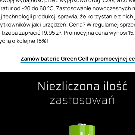
swoją wydajność przez wyjątkowo długi czas, a co w
ratur od -20 do 60 °C. Zastosowanie nowoczesnych m
technologii produkcji sprawia, że korzystanie z nich
ytkowników jak i urządzeń. Cena? W regularnej sprze
 trzeba zapłacić 19,95 zł. Promocyjna cena wynosi 15,
 ją o kolejne 15%!
Zamów baterie Green Cell w promocyjnej ce