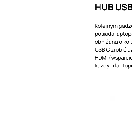
HUB USB
Kolejnym gadże
posiada laptop
obniżana o kol
USB C zrobić a
HDMI (wsparcie
każdym laptop