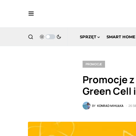
SPRZĘT
SMART HOME
PROMOCJE
Promocje z 
Green Cell i
BY
KONRAD MIHUŁKA
26 SI