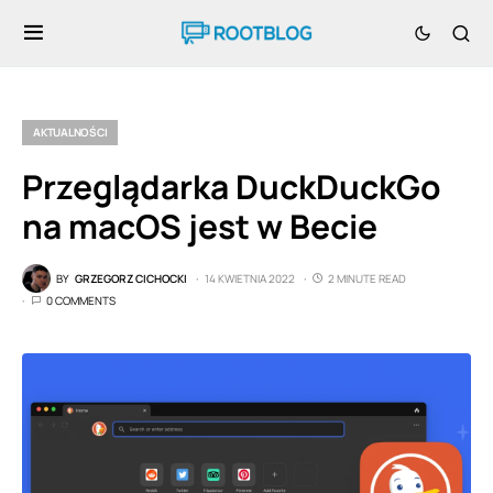
AKTUALNOŚCI
Przeglądarka DuckDuckGo
na macOS jest w Becie
BY
GRZEGORZ CICHOCKI
14 KWIETNIA 2022
2 MINUTE READ
0 COMMENTS