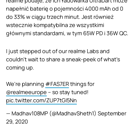
realme podaje, że ich ładowarka UltraDart może
napełnić baterię o pojemności 4000 mAh od 0
do 33% w ciągu trzech minut. Jest również
wstecznie kompatybilna ze wszystkimi
głównymi standardami, w tym 65W PD i 36W QC.
I just stepped out of our realme Labs and
couldn't wait to share a sneak-peek of what's
coming up.
We're planning
#FAS7ER
things for
@realmeeurope
– so stay tuned!
pic.twitter.com/ZUP7tGI5Nn
— Madhav108MP (@MadhavSheth1)
September
29, 2020