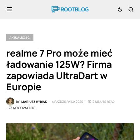
AKTUALNOŚCI
realme 7 Pro może mieć
ładowanie 125W? Firma
zapowiada UltraDart w
Europie
BY
MARIUSZ HYBIAK
4 PAŹDZIERNIKA 2020
2 MINUTE READ
NO COMMENTS