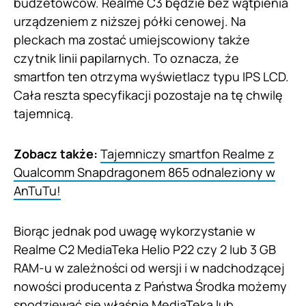
budżetowców. Realme C3 będzie bez wątpienia
urządzeniem z niższej półki cenowej. Na
pleckach ma zostać umiejscowiony także
czytnik linii papilarnych. To oznacza, że
smartfon ten otrzyma wyświetlacz typu IPS LCD.
Cała reszta specyfikacji pozostaje na tę chwilę
tajemnicą.
Zobacz także:
Tajemniczy smartfon Realme z
Qualcomm Snapdragonem 865 odnaleziony w
AnTuTu!
Biorąc jednak pod uwagę wykorzystanie w
Realme C2 MediaTeka Helio P22 czy 2 lub 3 GB
RAM-u w zależności od wersji i w nadchodzącej
nowości producenta z Państwa Środka możemy
spodziewać się właśnie MediaTeka lub