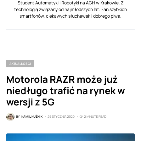
Student Automatyki i Robotyki na AGH w Krakowie. Z
technologią związany od najmłodszych lat. Fan szybkich
smartfonów, ciekawych słuchawek i dobrego piwa.
AKTUALNOŚCI
Motorola RAZR może już
niedługo trafić na rynek w
wersji z 5G
BY
KAMIL KUŹNIK
25 STYCZNIA 2020
2 MINUTE READ