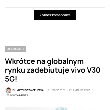
Zobacz komentarze
AKTUALNOŚCI
Wkrótce na globalnym
rynku zadebiutuje vivo V30
5G!
BY
MATEUSZ TWORUSZKA
4 LUTEGO 2024
2 MINUTE READ
NO COMMENTS