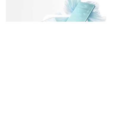
vivo S18 Pro (fot. producenta)
Mimo, że marka vivo opuściła polski rynek, to i
tak warto śledzić jej poczynania, gdyż na
globalnym rynku poszczególne modele nadal są
dostępne. Fakt ten cieszy zapewne wielu
użytkowników, gdyż smartfony vivo są