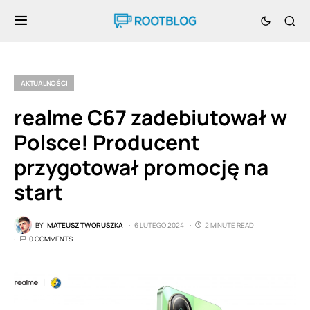
AKTUALNOŚCI
realme C67 zadebiutował w
Polsce! Producent
przygotował promocję na
start
BY
MATEUSZ TWORUSZKA
6 LUTEGO 2024
2 MINUTE READ
0 COMMENTS