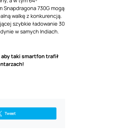
ny, a w tym 64-
mm Snapdragona 730G mogą
alną walkę z konkurencją.
jącej szybkie ładowanie 30
edynie w samych Indiach.
aby taki smartfon trafił
ntarzach!
Tweet