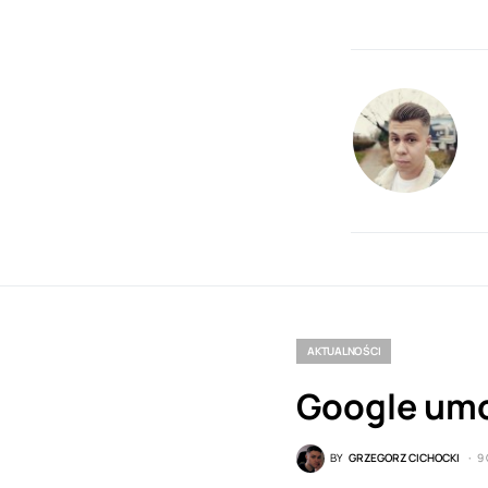
AKTUALNOŚCI
Google umo
BY
GRZEGORZ CICHOCKI
9