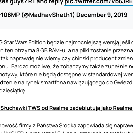
es guys? RT and reply
pic.twitter.com/Vb6JRE
v108MP (@MadhavSheth1)
December 9, 2019
 Star Wars Edition będzie najmocniejszą wersją jeśli 
 ten otrzyma 8 GB RAM-u, a na pliki zostanie przezn
 tak naprawdę nie wiemy czy chiński producent zmien
onu. Bardzo możliwe, że zobaczymy także zupełnie 
motywy, które nie będą dostępne w standardowej wers
dzenie na rynek smartfona nawiązującego do Gwiez
dziesiątkę.
:
Słuchawki TWS od Realme zadebiutują jako Realme 
owość firmy z Państwa Środka zapowiada się naprawd