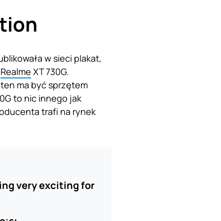
tion
likowała w sieci plakat,
i
Realme
XT 730G.
 ten ma być sprzętem
G to nic innego jak
ducenta trafi na rynek
ng very exciting for