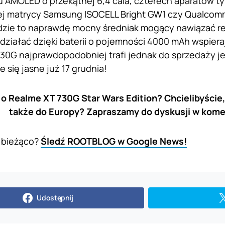
 AMOLED o przekątnej 6,4 cala, czterech aparatów tyl
j matrycy Samsung ISOCELL Bright GW1 czy Qualco
dzie to naprawdę mocny średniak mogący nawiązać re
działać dzięki baterii o pojemności 4000 mAh wspiera
30G najprawdopodobniej trafi jednak do sprzedaży j
 się jasne już 17 grudnia!
 o Realme XT 730G Star Wars Edition? Chcielibyście, 
także do Europy? Zapraszamy do dyskusji w kome
 bieżąco?
Śledź ROOTBLOG w Google News!
Udostępnij