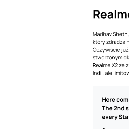
Realme
Madhav Sheth, 
który zdradza 
Oczywiście już
stworzonym dl
Realme X2 ze 
Indii, ale limi
Here come
The 2nd s
every Sta