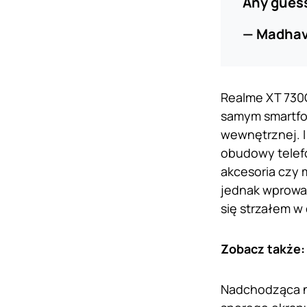
Any guess
— Madha
Realme XT 730G
samym smartfon
wewnętrznej. I
obudowy telef
akcesoria czy 
jednak wprowa
się strzałem w 
Zobacz także
Nadchodząca n