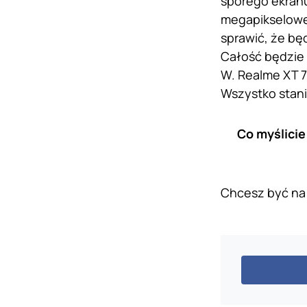
sporego ekranu
megapikselowe
sprawić, że bę
Całość będzie 
W. Realme XT 7
Wszystko stanie
Co myślicie
Chcesz być na