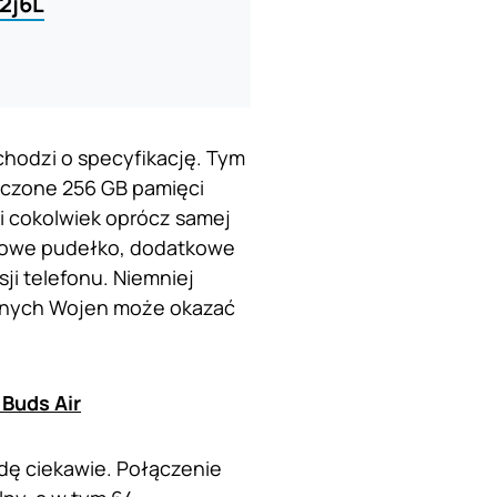
2j6L
chodzi o specyfikację. Tym
aczone 256 GB pamięci
i cokolwiek oprócz samej
nowe pudełko, dodatkowe
ji telefonu. Niemniej
dnych Wojen może okazać
Buds Air
ę ciekawie. Połączenie