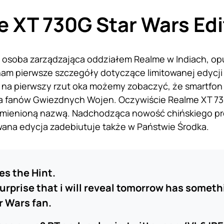
 XT 730G Star Wars Edi
osoba zarządzająca oddziałem Realme w Indiach, opub
nam pierwsze szczegóły dotyczące limitowanej edycj
 na pierwszy rzut oka możemy zobaczyć, że smartfon
a fanów Gwiezdnych Wojen. Oczywiście Realme XT 730
zmienioną nazwą. Nadchodząca nowość chińskiego pro
towana edycja zadebiutuje także w Państwie Środka.
s the Hint.
urprise that i will reveal tomorrow has somethi
r Wars fan.