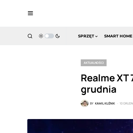
SPRZĘT
SMART HOME
AKTUALNOŚCI
Realme XT 7
grudnia
BY
KAMIL KUŹNIK
10 GRUDN