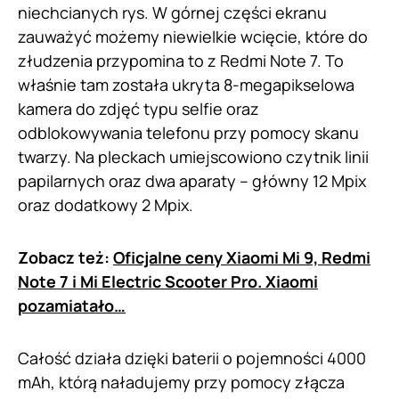
niechcianych rys. W górnej części ekranu
zauważyć możemy niewielkie wcięcie, które do
złudzenia przypomina to z Redmi Note 7. To
właśnie tam została ukryta 8-megapikselowa
kamera do zdjęć typu selfie oraz
odblokowywania telefonu przy pomocy skanu
twarzy. Na pleckach umiejscowiono czytnik linii
papilarnych oraz dwa aparaty – główny 12 Mpix
oraz dodatkowy 2 Mpix.
Zobacz też:
Oficjalne ceny Xiaomi Mi 9, Redmi
Note 7 i Mi Electric Scooter Pro. Xiaomi
pozamiatało…
Całość działa dzięki baterii o pojemności 4000
mAh, którą naładujemy przy pomocy złącza