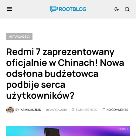
AKTUALNOŚCI
Redmi 7 zaprezentowany
oficjalnie w Chinach! Nowa
odsłona budżetowca
podbije serca
użytkowników?
BY
KAMIL KUŹNIK
18 MARCA 2019
3 MINUTE READ
NO COMMENTS