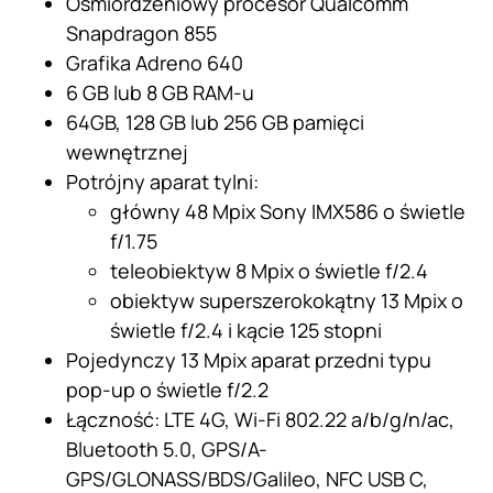
Ośmiordzeniowy procesor Qualcomm
Snapdragon 855
Grafika Adreno 640
6 GB lub 8 GB RAM-u
64GB, 128 GB lub 256 GB pamięci
wewnętrznej
Potrójny aparat tylni:
główny 48 Mpix Sony IMX586 o świetle
f/1.75
teleobiektyw 8 Mpix o świetle f/2.4
obiektyw superszerokokątny 13 Mpix o
świetle f/2.4 i kącie 125 stopni
Pojedynczy 13 Mpix aparat przedni typu
pop-up o świetle f/2.2
Łączność: LTE 4G, Wi-Fi 802.22 a/b/g/n/ac,
Bluetooth 5.0, GPS/A-
GPS/GLONASS/BDS/Galileo, NFC USB C,