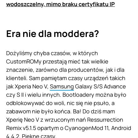
wodoszczelny, mimo braku certyfikatu IP
Era nie dla moddera?
Dożyliśmy chyba czasów, w których
CustomROMy przestają mieć tak wielkie
znaczenie, zarówno dla producentów, jak i dla
klienteli. Sam pamiętam czasy urządzeń takich
jak Xperia Neo V,
Samsung
Galaxy S/S Advance
czy S II i wielu innych. Bootloadery można było
odblokowywać do woli, nic się nie psuło, a
zabawom nie było końca. Ba! Do dziś mam
Xperię Neo V z wrzuconym nań Ressurrection
Remix v5.1.5 opartym o CyanogenMod 11, Android
4.4.2. Piękne czasy.