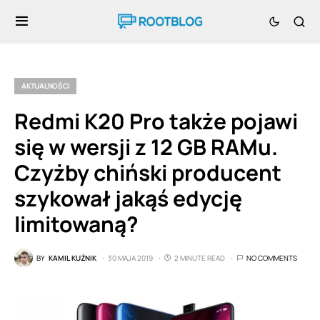
AKTUALNOŚCI
Redmi K20 Pro także pojawi
się w wersji z 12 GB RAMu.
Czyżby chiński producent
szykował jakąś edycję
limitowaną?
BY
KAMIL KUŹNIK
30 MAJA 2019
2 MINUTE READ
NO COMMENTS