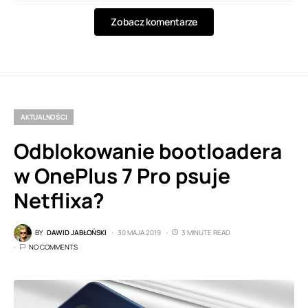
Zobacz komentarze
AKTUALNOŚCI
Odblokowanie bootloadera
w OnePlus 7 Pro psuje
Netflixa?
BY
DAWID JABŁOŃSKI
30 MAJA 2019
3 MINUTE READ
NO COMMENTS