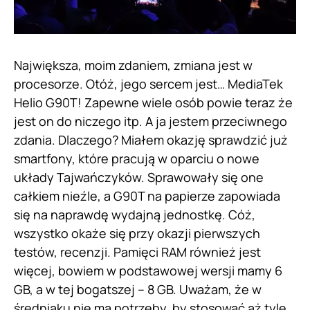
Największa, moim zdaniem, zmiana jest w
procesorze. Otóż, jego sercem jest… MediaTek
Helio G90T! Zapewne wiele osób powie teraz że
jest on do niczego itp. A ja jestem przeciwnego
zdania. Dlaczego? Miałem okazję sprawdzić już
smartfony, które pracują w oparciu o nowe
układy Tajwańczyków. Sprawowały się one
całkiem nieźle, a G90T na papierze zapowiada
się na naprawdę wydajną jednostkę. Cóż,
wszystko okaże się przy okazji pierwszych
testów, recenzji. Pamięci RAM również jest
więcej, bowiem w podstawowej wersji mamy 6
GB, a w tej bogatszej – 8 GB. Uważam, że w
średniaku nie ma potrzeby, by stosować aż tyle