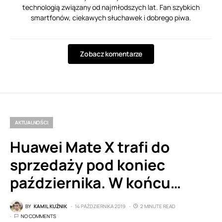
technologią związany od najmłodszych lat. Fan szybkich
smartfonów, ciekawych słuchawek i dobrego piwa.
Zobacz komentarze
AKTUALNOŚCI
Huawei Mate X trafi do
sprzedaży pod koniec
października. W końcu…
BY
KAMIL KUŹNIK
14 PAŹDZIERNIKA 2019
2 MINUTE READ
NO COMMENTS