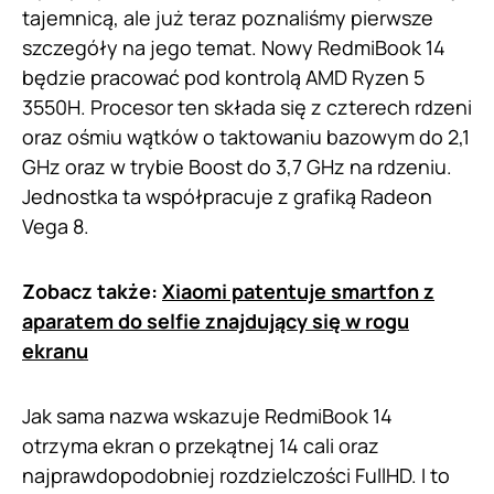
tajemnicą, ale już teraz poznaliśmy pierwsze
szczegóły na jego temat. Nowy RedmiBook 14
będzie pracować pod kontrolą AMD Ryzen 5
3550H. Procesor ten składa się z czterech rdzeni
oraz ośmiu wątków o taktowaniu bazowym do 2,1
GHz oraz w trybie Boost do 3,7 GHz na rdzeniu.
Jednostka ta współpracuje z grafiką Radeon
Vega 8.
Zobacz także:
Xiaomi patentuje smartfon z
aparatem do selfie znajdujący się w rogu
ekranu
Jak sama nazwa wskazuje RedmiBook 14
otrzyma ekran o przekątnej 14 cali oraz
najprawdopodobniej rozdzielczości FullHD. I to