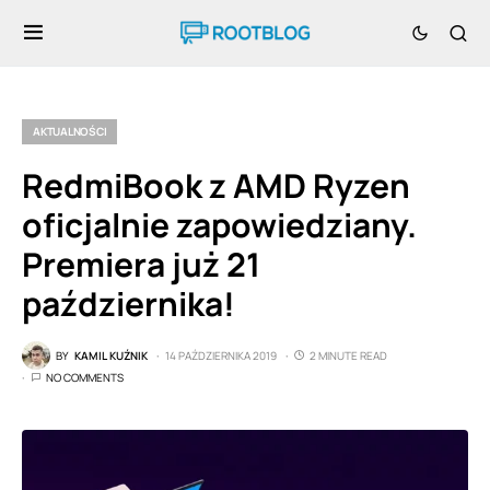
AKTUALNOŚCI
RedmiBook z AMD Ryzen
oficjalnie zapowiedziany.
Premiera już 21
października!
BY
KAMIL KUŹNIK
14 PAŹDZIERNIKA 2019
2 MINUTE READ
NO COMMENTS