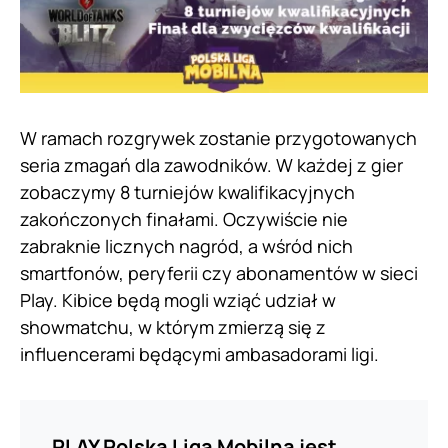
W ramach rozgrywek zostanie przygotowanych
seria zmagań dla zawodników. W każdej z gier
zobaczymy 8 turniejów kwalifikacyjnych
zakończonych finałami. Oczywiście nie
zabraknie licznych nagród, a wśród nich
smartfonów, peryferii czy abonamentów w sieci
Play. Kibice będą mogli wziąć udział w
showmatchu, w którym zmierzą się z
influencerami będącymi ambasadorami ligi.
PLAY Polska Liga Mobilna jest