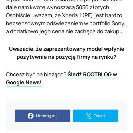
daje nam kwotę wynoszącą 5050 złotych.
Osobiście uważam, że Xperia 1 (PE) jest bardzo
bezsensownym odświeżeniem w portfolio Sony,
a dodatkowo jego cena nie zachęca do zakupu.
Uważacie, że zaprezentowany model wpłynie
pozytywnie na pozycję firmy na rynku?
Chcesz być na bieżąco?
Śledź ROOTBLOG w
Google News!
Udostępnij
Tweet