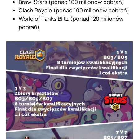
Brawl Stars (ponad 100 milionów pobrań)
Clash Royale (ponad 100 milionów pobrań)
World of Tanks Blitz (ponad 120 milionów
pobrań)