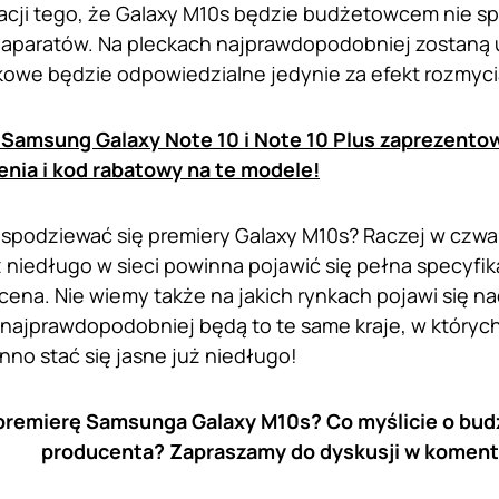
racji tego, że Galaxy M10s będzie budżetowcem nie s
 aparatów. Na pleckach najprawdopodobniej zostaną
owe będzie odpowiedzialne jedynie za efekt rozmycia
Samsung Galaxy Note 10 i Note 10 Plus zaprezento
nia i kod rabatowy na te modele!
podziewać się premiery Galaxy M10s? Raczej w czwar
niedługo w sieci powinna pojawić się pełna specyfik
ena. Nie wiemy także na jakich rynkach pojawi się
najprawdopodobniej będą to te same kraje, w których 
no stać się jasne już niedługo!
premierę Samsunga Galaxy M10s? Co myślicie o bu
producenta? Zapraszamy do dyskusji w koment