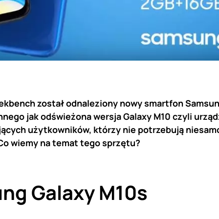
ekbench został odnaleziony nowy smartfon Samsun
innego jak odświeżona wersja Galaxy M10 czyli urzą
ących użytkowników, którzy nie potrzebują niesamo
 Co wiemy na temat tego sprzętu?
ng Galaxy M10s