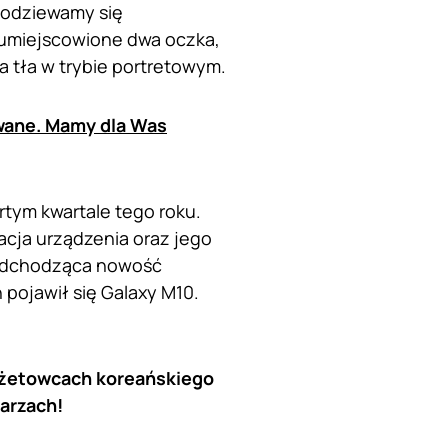
podziewamy się
 umiejscowione dwa oczka,
 tła w trybie portretowym.
wane. Mamy dla Was
tym kwartale tego roku.
acja urządzenia oraz jego
 nadchodząca nowość
pojawił się Galaxy M10.
dżetowcach koreańskiego
arzach!