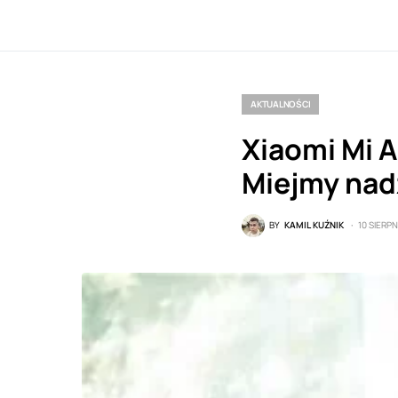
AKTUALNOŚCI
Xiaomi Mi A
Miejmy nadzi
BY
KAMIL KUŹNIK
10 SIERPN