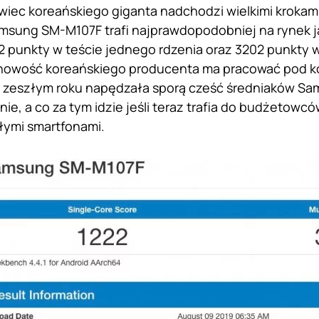
ec koreańskiego giganta nadchodzi wielkimi krokam
sung SM-M107F trafi najprawdopodobniej na rynek j
2 punkty w teście jednego rdzenia oraz 3202 punkty w 
owość koreańskiego producenta ma pracować pod ko
 zeszłym roku napędzała sporą cześć średniaków Sam
e, a co za tym idzie jeśli teraz trafia do budżetowcó
łymi smartfonami.