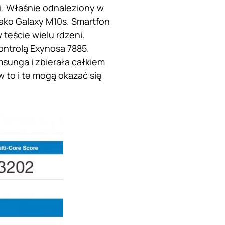
i. Właśnie odnaleziony w
ako Galaxy M10s. Smartfon
teście wielu rdzeni.
ntrolą Exynosa 7885.
sunga i zbierała całkiem
w to i te mogą okazać się