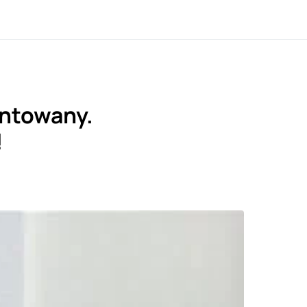
zentowany.
!