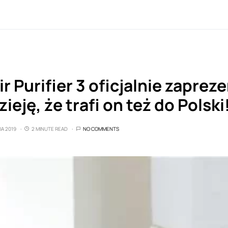
ir Purifier 3 oficjalnie zapre
eję, że trafi on też do Polski
IA 2019
2 MINUTE READ
NO COMMENTS