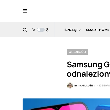
SPRZĘT
SMART HOME
AKTUALNOŚCI
Samsung Ga
odnalezion
BY
KAMIL KUŹNIK
10 SIERPN