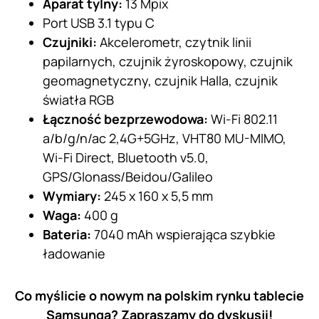
Aparat tylny:
13 Mpix
Port USB 3.1 typu C
Czujniki:
Akcelerometr, czytnik linii
papilarnych, czujnik żyroskopowy, czujnik
geomagnetyczny, czujnik Halla, czujnik
światła RGB
Łączność bezprzewodowa:
Wi-Fi 802.11
a/b/g/n/ac 2,4G+5GHz, VHT80 MU-MIMO,
Wi-Fi Direct, Bluetooth v5.0,
GPS/Glonass/Beidou/Galileo
Wymiary:
245 x 160 x 5,5 mm
Waga:
400 g
Bateria:
7040 mAh wspierająca szybkie
ładowanie
Co myślicie o nowym na polskim rynku tablecie
Samsunga? Zapraszamy do dyskusji!