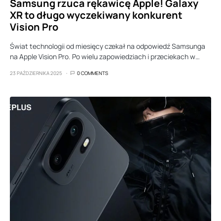
Samsung rzuca rękawicę Apple! Galaxy
XR to długo wyczekiwany konkurent
Vision Pro
Świat technologii od miesięcy czekał na odpowiedź Samsunga
na Apple Vision Pro. Po wielu zapowiedziach i przeciekach w…
23 PAŹDZIERNIKA 2025
0 COMMENTS