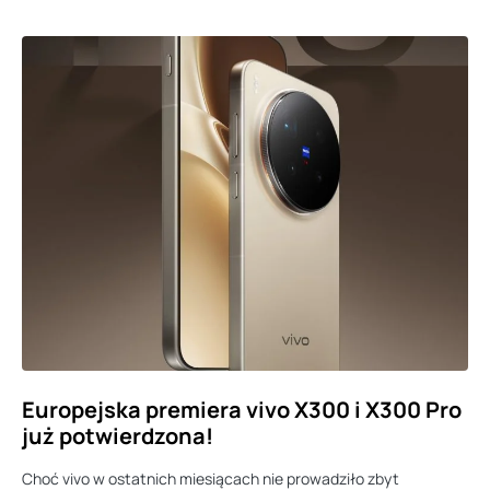
Europejska premiera vivo X300 i X300 Pro
już potwierdzona!
Choć vivo w ostatnich miesiącach nie prowadziło zbyt