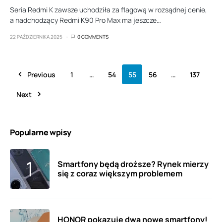
Seria Redmi K zawsze uchodziła za flagową w rozsądnej cenie,
a nadchodzący Redmi K90 Pro Max ma jeszcze…
22 PAŹDZIERNIKA 2025
0 COMMENTS
Previous
1
…
54
55
56
…
137
Next
Popularne wpisy
Smartfony będą droższe? Rynek mierzy
się z coraz większym problemem
HONOR pokazuje dwa nowe smartfony!