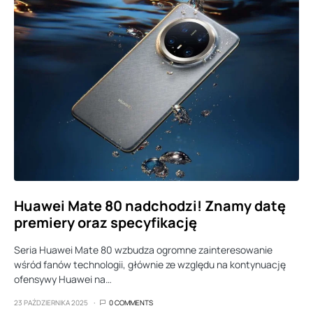
Huawei Mate 80 nadchodzi! Znamy datę
premiery oraz specyfikację
Seria Huawei Mate 80 wzbudza ogromne zainteresowanie
wśród fanów technologii, głównie ze względu na kontynuację
ofensywy Huawei na…
23 PAŹDZIERNIKA 2025
0 COMMENTS