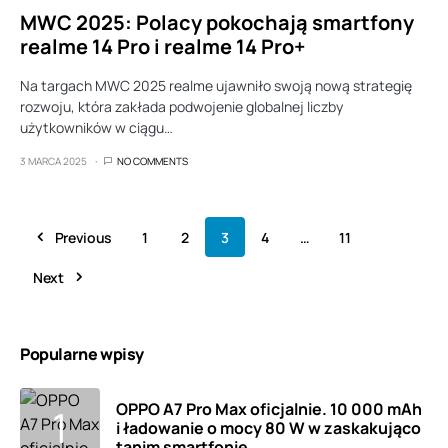
MWC 2025: Polacy pokochają smartfony
realme 14 Pro i realme 14 Pro+
Na targach MWC 2025 realme ujawniło swoją nową strategię
rozwoju, która zakłada podwojenie globalnej liczby
użytkowników w ciągu…
3 MARCA 2025
NO COMMENTS
Previous
1
2
3
4
…
11
Next
Popularne wpisy
OPPO A7 Pro Max oficjalnie. 10 000 mAh
i ładowanie o mocy 80 W w zaskakująco
tanim smartfonie