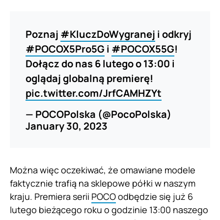
Poznaj
#KluczDoWygranej
i odkryj
#POCOX5Pro5G
i
#POCOX55G
!
Dołącz do nas 6 lutego o 13:00 i
oglądaj globalną premierę!
pic.twitter.com/JrfCAMHZYt
— POCOPolska (@PocoPolska)
January 30, 2023
Można więc oczekiwać, że omawiane modele
faktycznie trafią na sklepowe półki w naszym
kraju. Premiera serii
POCO
odbędzie się już 6
lutego bieżącego roku o godzinie 13:00 naszego