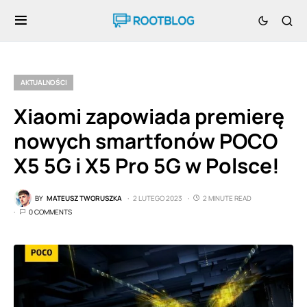
AKTUALNOŚCI
Xiaomi zapowiada premierę
nowych smartfonów POCO
X5 5G i X5 Pro 5G w Polsce!
BY
MATEUSZ TWORUSZKA
2 LUTEGO 2023
2 MINUTE READ
0 COMMENTS