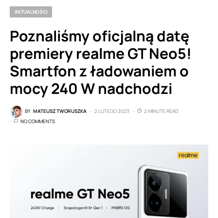
AKTUALNOŚCI
Poznaliśmy oficjalną datę
premiery realme GT Neo5!
Smartfon z ładowaniem o
mocy 240 W nadchodzi
BY
MATEUSZ TWORUSZKA
2 LUTEGO 2023
2 MINUTE READ
NO COMMENTS