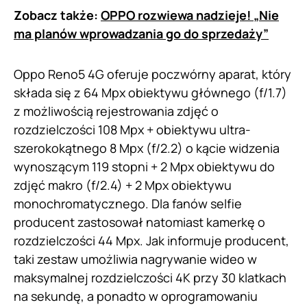
Zobacz także:
OPPO rozwiewa nadzieje! „Nie
ma planów wprowadzania go do sprzedaży”
Oppo Reno5 4G oferuje poczwórny aparat, który
składa się z 64 Mpx obiektywu głównego (f/1.7)
z możliwością rejestrowania zdjęć o
rozdzielczości 108 Mpx + obiektywu ultra-
szerokokątnego 8 Mpx (f/2.2) o kącie widzenia
wynoszącym 119 stopni + 2 Mpx obiektywu do
zdjęć makro (f/2.4) + 2 Mpx obiektywu
monochromatycznego. Dla fanów selfie
producent zastosował natomiast kamerkę o
rozdzielczości 44 Mpx. Jak informuje producent,
taki zestaw umożliwia nagrywanie wideo w
maksymalnej rozdzielczości 4K przy 30 klatkach
na sekundę, a ponadto w oprogramowaniu