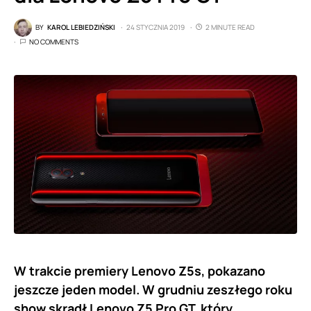
BY
KAROL LEBIEDZIŃSKI
24 STYCZNIA 2019
2 MINUTE READ
NO COMMENTS
W trakcie premiery Lenovo Z5s, pokazano
jeszcze jeden model. W grudniu zeszłego roku
show skradł Lenovo Z5 Pro GT, który