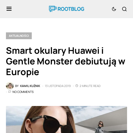
AKTUALNOŚCI
Smart okulary Huawei i
Gentle Monster debiutują w
Europie
BY
KAMIL KUŹNIK
13 LISTOPADA 2019
2 MINUTE READ
NO COMMENTS