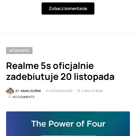
Zobacz komentarze
AKTUALNOŚCI
Realme 5s oficjalnie
zadebiutuje 20 listopada
BY
KAMIL KUŹNIK
13 LISTOPADA 2019
2 MINUTE READ
NO COMMENTS