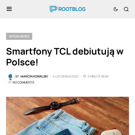
AKTUALNOŚCI
Smartfony TCL debiutują w
Polsce!
BY
MARCIN KOWALSKI
4 LISTOPADA 2020
3 MINUTE READ
NO COMMENTS