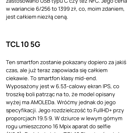
zastosowano USB typu C czy też NFC. Jego cena
w wariancie 6/256 to 1399 zł, co, moim zdaniem,
jest całkiem niezłą ceną.
TCL 10 5G
Ten smartfon zostanie pokazany dopiero za jakiś
czas, ale już teraz zapowiada się całkiem
ciekawie. To smartfon klasy mid-end.
Wyposażony jest w 6.53-calowy ekran IPS, co
troszkę boli patrząc na to, że model opisany
wyżej ma AMOLEDa. Wróćmy jednak do jego
specyfikacji. Jego rozdzielczość to FullHD+ przy
proporcjach 19.5:9. W dziurce w lewym górnym
rogu umieszczono 16 Mpix aparat do selfie