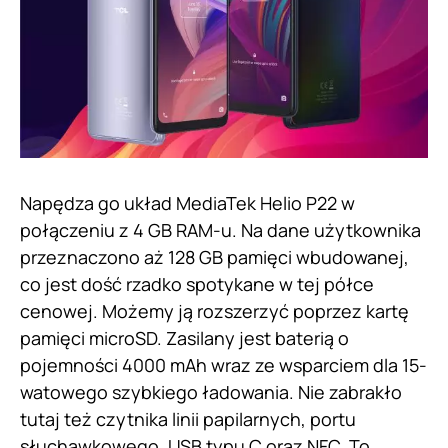
Napędza go układ MediaTek Helio P22 w
połączeniu z 4 GB RAM-u. Na dane użytkownika
przeznaczono aż 128 GB pamięci wbudowanej,
co jest dość rzadko spotykane w tej półce
cenowej. Możemy ją rozszerzyć poprzez kartę
pamięci microSD. Zasilany jest baterią o
pojemności 4000 mAh wraz ze wsparciem dla 15-
watowego szybkiego ładowania. Nie zabrakło
tutaj też czytnika linii papilarnych, portu
słuchawkowego, USB typu C oraz NFC. To