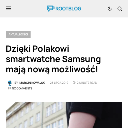
AKTUALNOŚCI
Dzięki Polakowi
smartwatche Samsung
mają nową możliwość!
BY
MARCIN KOWALSKI
23 LIPCA 2019
2 MINUTE READ
NO COMMENTS