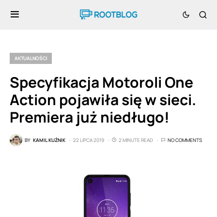
AKTUALNOŚCI
Specyfikacja Motoroli One
Action pojawiła się w sieci.
Premiera już niedługo!
BY
KAMIL KUŹNIK
22 LIPCA 2019
2 MINUTE READ
NO COMMENTS