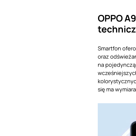
OPPO A9
technic
Smartfon ofero
oraz odświeżan
na pojedynczą 
wcześniejszyc
kolorystycznyc
się ma wymiara