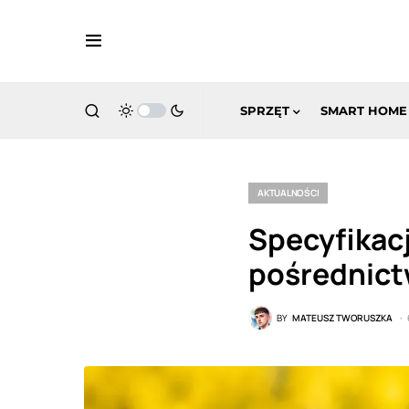
SPRZĘT
SMART HOME
AKTUALNOŚCI
Specyfikac
pośrednic
BY
MATEUSZ TWORUSZKA