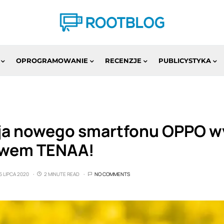
OPROGRAMOWANIE
RECENZJE
PUBLICYSTYKA
ja nowego smartfonu OPPO wy
twem TENAA!
6 LIPCA 2020
2 MINUTE READ
NO COMMENTS