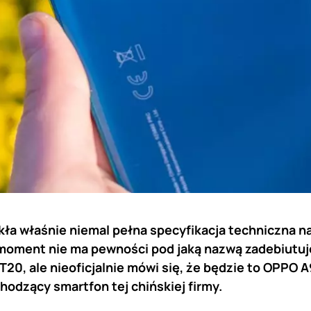
ekła właśnie niemal pełna specyfikacja techniczna 
moment nie ma pewności pod jaką nazwą zadebiutuj
0, ale nieoficjalnie mówi się, że będzie to OPPO A
odzący smartfon tej chińskiej firmy.