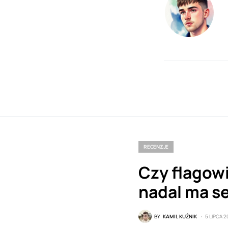
RECENZJE
Czy flagow
nadal ma s
BY
KAMIL KUŹNIK
5 LIPCA 2