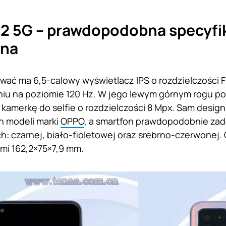
2 5G – prawdopodobna specyfi
zna
wać ma 6,5-calowy wyświetlacz IPS o rozdzielczości F
iu na poziomie 120 Hz. W jego lewym górnym rogu po
kamerkę do selfie o rozdzielczości 8 Mpx. Sam desig
h modeli marki
OPPO
, a smartfon prawdopodobnie zad
h: czarnej, biało-fioletowej oraz srebrno-czerwonej
mi 162,2×75×7,9 mm.