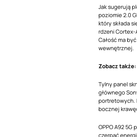
Jak sugerują p
poziomie 2.0 G
który składa s
rdzeni Cortex-
Całość ma być 
wewnętrznej.
Zobacz także
Tylny panel sk
głównego Sony
portretowych. 
bocznej krawęd
OPPO A92 5G p
czerpać energi