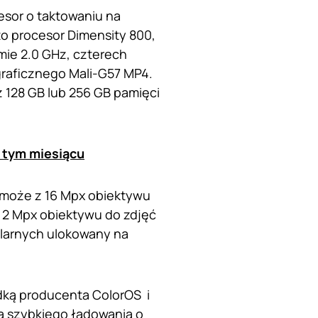
esor o taktowaniu na
to procesor Dimensity 800,
mie 2.0 GHz, czterech
graficznego Mali-G57 MP4.
 128 GB lub 256 GB pamięci
w tym miesiącu
ę może z 16 Mpx obiektywu
 2 Mpx obiektywu do zdjęć
pilarnych ulokowany na
dką producenta ColorOS i
ą szybkiego ładowania o