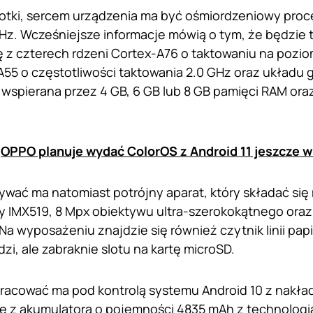
lotki, sercem urządzenia ma być ośmiordzeniowy proc
Hz. Wcześniejsze informacje mówią o tym, że będzie 
ię z czterech rdzeni Cortex-A76 o taktowaniu na pozio
A55 o częstotliwości taktowania 2.0 GHz oraz układu 
wspierana przez 4 GB, 6 GB lub 8 GB pamięci RAM oraz
:
OPPO planuje wydać ColorOS z Android 11 jeszcze 
rywać ma natomiast potrójny aparat, który składać si
 IMX519, 8 Mpx obiektywu ultra-szerokokątnego oraz
Na wyposażeniu znajdzie się również czytnik linii pa
zi, ale zabraknie slotu na kartę microSD.
racować ma pod kontrolą systemu Android 10 z nakła
ę z akumulatora o pojemności 4835 mAh z technologi