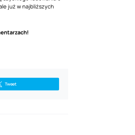
le już w najbliższych
mentarzach!
Tweet