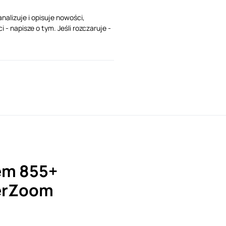
analizuje i opisuje nowości,
- napisze o tym. Jeśli rozczaruje -
em 855+
perZoom