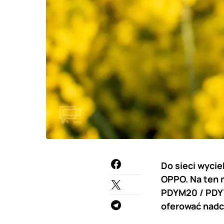
Do sieci wyci
OPPO. Na ten 
PDYM20 / PDYT2
oferować nadch