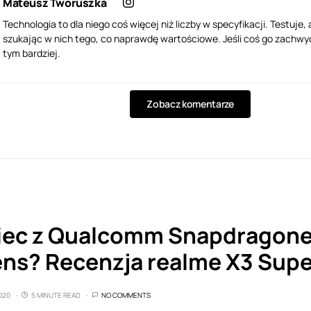
Mateusz Tworuszka
Technologia to dla niego coś więcej niż liczby w specyfikacji. Testuje, 
szukając w nich tego, co naprawdę wartościowe. Jeśli coś go zachwyci 
tym bardziej.
Zobacz komentarze
iec z Qualcomm Snapdragon
ens? Recenzja realme X3 Su
020
5 MINUTE READ
NO COMMENTS