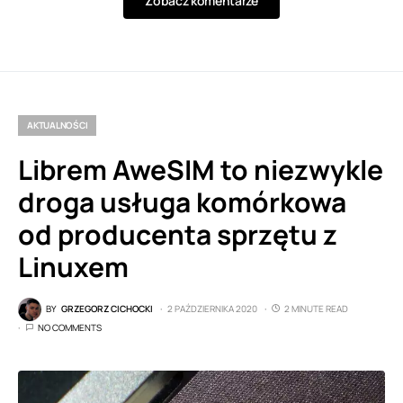
Zobacz komentarze
AKTUALNOŚCI
Librem AweSIM to niezwykle
droga usługa komórkowa
od producenta sprzętu z
Linuxem
BY
GRZEGORZ CICHOCKI
2 PAŹDZIERNIKA 2020
2 MINUTE READ
NO COMMENTS