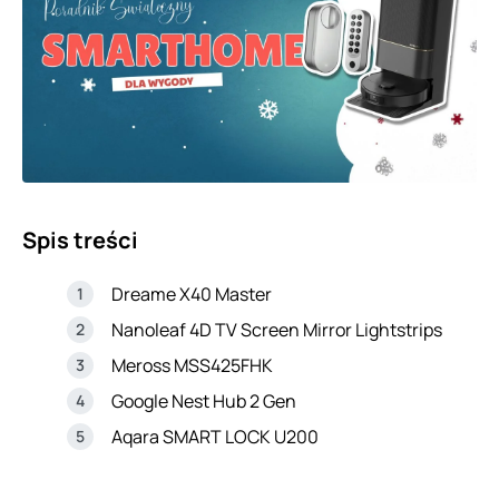
Spis treści
Dreame X40 Master
Nanoleaf 4D TV Screen Mirror Lightstrips
Meross MSS425FHK
Google Nest Hub 2 Gen
Aqara SMART LOCK U200