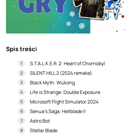
Spis treści
S.T.A.L.K.E.R. 2: Heart of Chornobyl
SILENT HILL 2 (2024 remake)
Black Myth: Wukong
Life is Strange: Double Exposure
Microsoft Flight Simulator 2024
Senua’s Saga: Hellblade II
Astro Bot
Stellar Blade